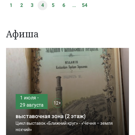
1
2
3
4
5
6
...
54
Афиша
1 июля -
12+
29 августа
выставочная зона (2 этаж)
Цикл выставок «Ближний круг» - «Чечня – земля
нохчий»