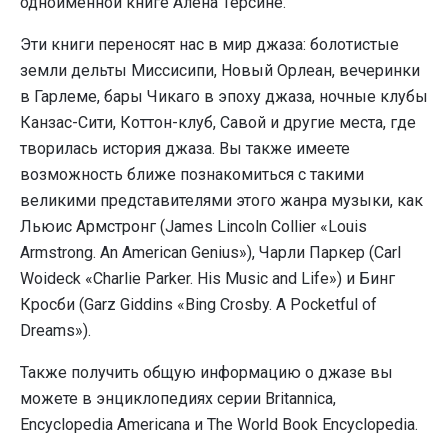
одноименной книге Алена Терсине.
Эти книги переносят нас в мир джаза: болотистые
земли дельты Миссисипи, Новый Орлеан, вечеринки
в Гарлеме, бары Чикаго в эпоху джаза, ночные клубы
Канзас-Сити, Коттон-клуб, Савой и другие места, где
творилась история джаза. Вы также имеете
возможность ближе познакомиться с такими
великими представителями этого жанра музыки, как
Льюис Армстронг (James Lincoln Collier «Louis
Armstrong. An American Genius»), Чарли Паркер (Carl
Woideck «Charlie Parker. His Music and Life») и Бинг
Кросби (Garz Giddins «Bing Crosby. A Pocketful of
Dreams»).
Также получить общую информацию о джазе вы
можете в энциклопедиях серии Britannica,
Encyclopedia Americana и The World Book Encyclopedia.