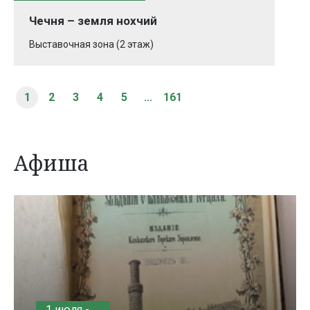
Чечня – земля нохчий
Выставочная зона (2 этаж)
1
2
3
4
5
...
161
Афиша
1 июля -