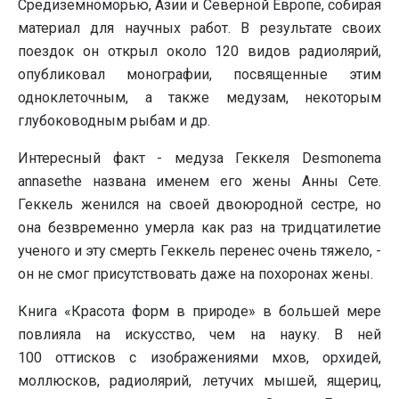
Средиземноморью, Азии и Северной Европе, собирая
материал для научных работ. В результате своих
поездок он открыл около 120 видов радиолярий,
опубликовал монографии, посвященные этим
одноклеточным, а также медузам, некоторым
глубоководным рыбам и др.
Интересный факт - медуза Геккеля Desmonema
annasethe названа именем его жены Анны Сете.
Геккель женился на своей двоюродной сестре, но
она безвременно умерла как раз на тридцатилетие
ученого и эту смерть Геккель перенес очень тяжело, -
он не смог присутствовать даже на похоронах жены.
Книга «Красота форм в природе» в большей мере
повлияла на искусство, чем на науку. В ней
100 оттисков с изображениями мхов, орхидей,
моллюсков, радиолярий, летучих мышей, ящериц,