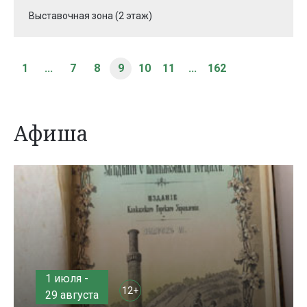
Выставочная зона (2 этаж)
1
...
7
8
9
10
11
...
162
Афиша
1 июля -
12+
29 августа