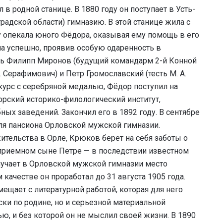
 родной станице. В 1880 году он поступает в Усть-
дской области) гимназию. В этой станице жила с
 опекала юного Фёдора, оказывая ему помощь в его
ма успешно, проявив особую одаренность в
ись Филипп Миронов (будущий командарм 2-й Конной
. Серафимович) и Петр Громославский (тесть М. А.
курс с серебряной медалью, Фёдор поступил на
рский историко-филологический институт,
ых заведений. Закончил его в 1892 году. В сентябре
еля пансиона Орловской мужской гимназии.
жительства в Орле, Крюков берет на себя заботы о
, приемном сыне Петре — в последствии известном
олучает в Орловской мужской гимназии место
 качестве он проработал до 31 августа 1905 года.
щает с литературной работой, которая для него
ски по родине, но и серьезной материальной
, и без которой он не мыслил своей жизни. В 1890