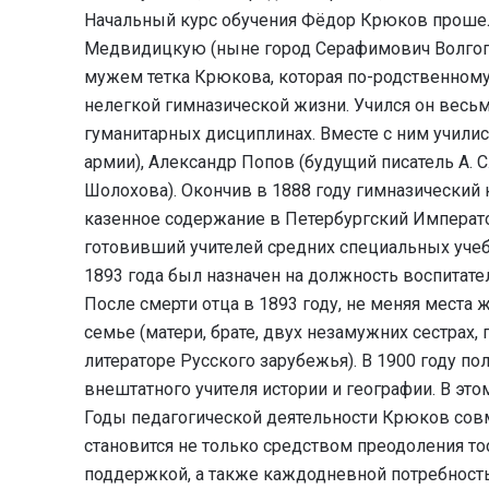
Начальный курс обучения Фёдор Крюков прошел в
Медвидицкую (ныне город Серафимович Волгогра
мужем тетка Крюкова, которая по-родственному
нелегкой гимназической жизни. Учился он весь
гуманитарных дисциплинах. Вместе с ним учил
армии), Александр Попов (будущий писатель А. С
Шолохова). Окончив в 1888 году гимназический 
казенное содержание в Петербургский Императо
готовивший учителей средних специальных учебн
1893 года был назначен на должность воспитат
После смерти отца в 1893 году, не меняя места 
семье (матери, брате, двух незамужних сестрах
литераторе Русского зарубежья). В 1900 году п
внештатного учителя истории и географии. В этом
Годы педагогической деятельности Крюков совме
становится не только средством преодоления то
поддержкой, а также каждодневной потребностью