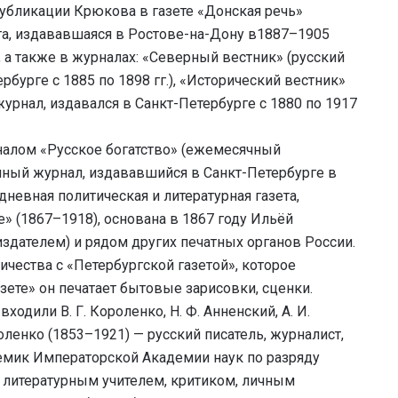
публикации Крюкова в газете «Донская речь»
та, издававшаяся в Ростове-на-Дону в1887–1905
, а также в журналах: «Северный вестник» (русский
бурге с 1885 по 1898 гг.), «Исторический вестник»
рнал, издавался в Санкт-Петербурге с 1880 по 1917
налом «Русское богатство» (ежемесячный
чный журнал, издававшийся в Санкт-Петербурге в
дневная политическая и литературная газета,
» (1867–1918), основана в 1867 году Ильёй
дателем) и рядом других печатных органов России.
ичества с «Петербургской газетой», которое
зете» он печатает бытовые зарисовки, сценки.
ходили В. Г. Короленко, Н. Ф. Анненский, А. И.
енко (1853–1921) — русский писатель, журналист,
емик Императорской Академии наук по разряду
 литературным учителем, критиком, личным