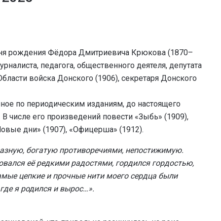
со дня pождения Фёдоpа Дмитpиевича Крюкова (1870–
журналиста, педагога, общественного деятеля, депутата
бласти войска Донского (1906), секретаря Донского
нное по периодическим изданиям, до настоящего
 В числе его произведений повести «Зыбь» (1909),
Новые дни» (1907), «Офицерша» (1912).
уразную, богатую противоречиями, непостижимую.
овался её редкими радостями, гордился гордостью,
амые цепкие и прочные нити моего сердца были
 где я родился и вырос…».