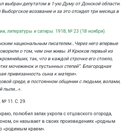
был выбран депутатом в 1-ую Думу от Донской области.
 Выборгское воззвание и за это отсидел три месяца в
, литературы и сатиры: 1918, № 23 (18 ноября).
нским национальным писателем…Через него впервые
оворили о том, чем они живы. И Крюков первый из
кромнейших, так, что в каждой строчке его стояло,
 этих мочежинок и пустынных степей”. Благородная
ая привязанность сына к матери».
овой среде, в постоянном общении с людьми, волами,
ой пыли…».
№ 11. С. 29.
раю, полюбил запах укропа с отцовского огорода,
оном, он называет в своих произведениях «родным
но «родимым краем».