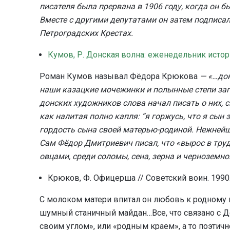
писателя была прервана в 1906 году, когда он 
Вместе с другими депутатами он затем подписал
Петроградских Крестах.
Кумов, Р. Донская волна: еженедельник истории
Роман Кумов называл Фёдора Крюкова
— «…до
наши казацкие мочежинки и полынные степи заг
донских художников слова начал писать о них, с
как налитая полно капля: “я горжусь, что я сын
гордость сына своей матерью-родиной. Нежнейш
Сам Фёдор Дмитриевич писал, что «вырос в труд
овцами, среди соломы, сена, зерна и черноземн
Крюков, Ф. Офицерша // Советский воин. 1990. 
С молоком матери впитал он любовь к родному к
шумный станичный майдан…Все, что связано с Д
своим углом», или «родным краем», а то поэтич