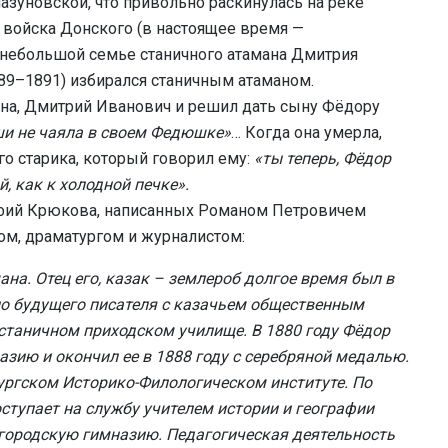
азуновской, что привольно раскинулась на реке
 войска Донского (в настоящее время —
 небольшой семье станичного атамана Дмитрия
89–1891) избирался станичным атаманом.
мана, Дмитрий Иванович и решил дать сыну Фёдору
и не чаяла в своем Федюшке»
… Когда она умерла,
о старика, который говорил ему:
«ты теперь, Фёдор
, как к холодной печке».
рафий Крюкова, написанных Романом Петровичем
ом, драматургом и журналистом:
на. Отец его, казак – землероб долгое время был в
ло будущего писателя с казачьем общественным
станичном приходском училище. В 1880 году Фёдор
зию и окончил ее в 1888 году с серебряной медалью.
ургском Историко-Филологическом институте. По
тупает на службу учителем истории и географии
городскую гимназию. Педагогическая деятельность