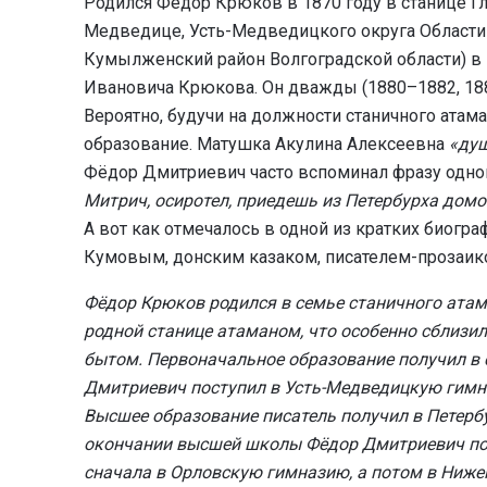
Родился Фёдор Крюков в 1870 году в станице Гл
Медведице, Усть-Медведицкого округа Области
Кумылженский район Волгоградской области) в
Ивановича Крюкова. Он дважды (1880–1882, 18
Вероятно, будучи на должности станичного ата
образование. Матушка Акулина Алексеевна
«душ
Фёдор Дмитриевич часто вспоминал фразу одног
Митрич, осиротел, приедешь из Петербурха домой
А вот как отмечалось в одной из кратких биог
Кумовым, донским казаком, писателем-прозаик
Фёдор Крюков родился в семье станичного атама
родной станице атаманом, что особенно сблизи
бытом. Первоначальное образование получил в 
Дмитриевич поступил в Усть-Медведицкую гимна
Высшее образование писатель получил в Петерб
окончании высшей школы Фёдор Дмитриевич пос
сначала в Орловскую гимназию, а потом в Ниже