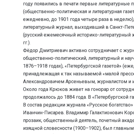
году появились в печати первые литературные 
(общественно-политическая и литературная газе
ежедневно, до 1901 года четыре раза в неделю)
литературный журнал, выходивший в Санкт-Петер
(русский ежемесячный историко-литературный жу
гг.).
Фёдор Дмитриевич активно сотрудничает с жур
общественно-политический, литературный и нау
1876–1918 годах), «Петербургской газетой» (еже
принадлежащая к так называемой «малой прессе
Александровичем Арсеньевым, журналистом и из
Около года Крюков живет на гонорар от сотрудн
продолжалось до 1884 года. В «Петербургской га
В состав редакции журнала «Русское богатство» в
Иванчин-Писарев. Владимир Галактионович Корол
прозаик, общественный деятель, почетный акад
изящной словесности (1900–1902), был главным