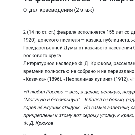
Отдел краеведения (2 этаж)
2 (14 по ст. ст.) февраля исполняется 155 лет 
1920), донского писателя — казака, публициста, 
Государственной Думы от казачьего населения О
воскового круга.
Литературное наследие Ф. Д. Крюкова, рассыпа
времени полностью не собрано и не переиздано.
«Казачка» (1896), «Неопалимая купина» (1912), «
«Я любил Россию — всю, в целом, великую, нес
“Могучую и бессильную”… Я болел её болью, рад
горел её жгучим стыдом… Но самые заветные, с
прикреплены к этому вот серому уголку, к краю,
Ф. Д. Крюков