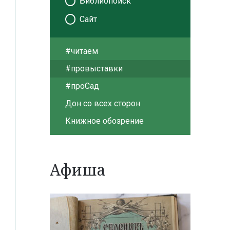
Библиопоиск
Сайт
#читаем
#провыставки
#проСад
Дон со всех сторон
Книжное обозрение
Афиша