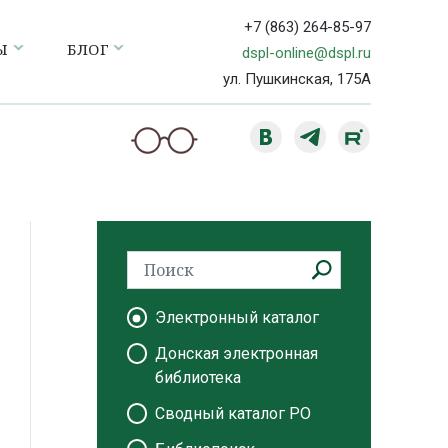
+7 (863) 264-85-97
Ы
БЛОГ
dspl-online@dspl.ru
ул. Пушкинская, 175А
Электронный каталог
Донская электронная
библиотека
Сводный каталог РО