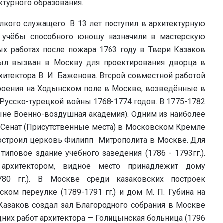
ектурного образования.
кого служащего. В 13 лет поступил в архитектурную
и учёбы способного юношу назначили в мастерскую
ных работах после пожара 1763 году в Твери Казаков
был вызван в Москву для проектирования дворца в
тектора В. И. Баженова. Второй совместной работой
роения на Ходынском поле в Москве, возведённые в
 Русско-турецкой войны 1768-1774 годов. В 1775-1782
ыне Военно-воздушная академия). Одним из наиболее
 Сенат (Присутственные места) в Московском Кремле
в построил церковь Филипп Митрополита в Москве. Для
типовое здание учебного заведения (1786 - 1793гг.).
 архитектором, видное место принадлежит дому
80 гг.). В Москве среди казаковских построек
ом переулке (1789-1791 гг.) и дом М. П. Губина на
гг. Казаков создал зал Благородного собрания в Москве
дних работ архитектора — Голицынская больница (1796