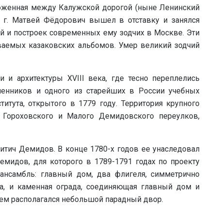
положенная между Калужской дорогой (ныне Ленинский
 г. Матвей Фёдорович вышел в отставку и занялся
й и построек современных ему зодчих в Москве. Эти
ваемых казаковских альбомов. Умер великий зодчий
и архитектуры XVIII века, где тесно переплелись
енников и одного из старейших в России учебных
итута, открытого в 1779 году. Территория крупного
к Гороховского и Малого Демидовского переулков,
икитич Демидов. В конце 1780-х годов ее унаследовал
емидов, для которого в 1789-1791 годах по проекту
ансамбль: главный дом, два флигеля, симметрично
а, и каменная ограда, соединяющая главный дом и
ем располагался небольшой парадный двор.