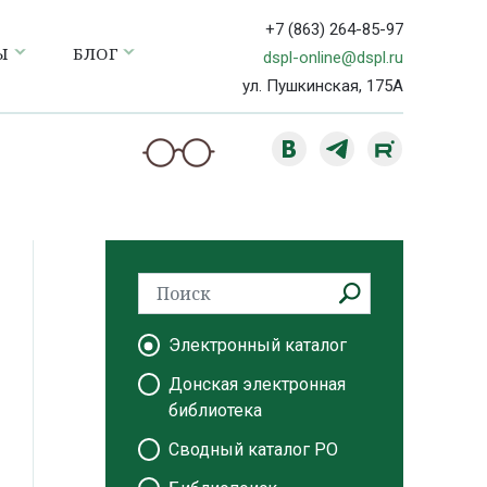
+7 (863) 264-85-97
Ы
БЛОГ
dspl-online@dspl.ru
ул. Пушкинская, 175А
Электронный каталог
Донская электронная
библиотека
Сводный каталог РО