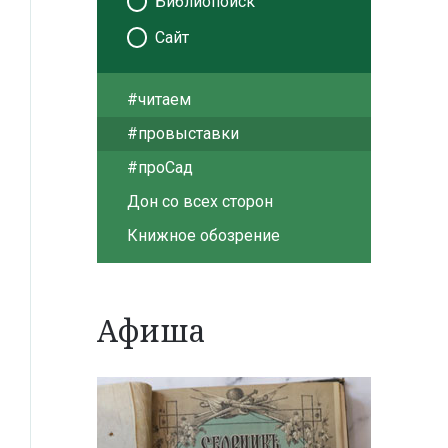
Библиопоиск
Сайт
#читаем
#провыставки
#проСад
Дон со всех сторон
Книжное обозрение
Афиша