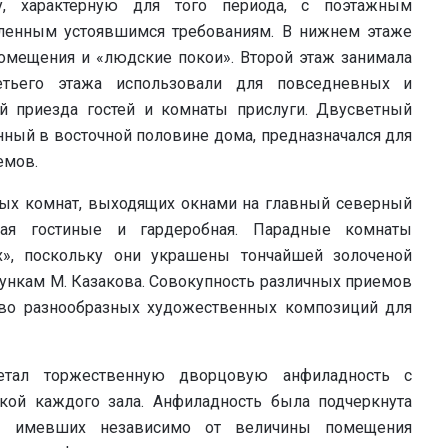
, характерную для того периода, с поэтажным
енным устоявшимся требованиям. В нижнем этаже
омещения и «людские покои». Второй этаж занимала
етьего этажа использовали для повседневных и
й приезда гостей и комнаты прислуги. Двусветный
ный в восточной половине дома, предназначался для
емов.
ных комнат, выходящих окнами на главный северный
ная гостиные и гардеробная. Парадные комнаты
х», поскольку они украшены тончайшей золоченой
сункам М. Казакова. Совокупность различных приемов
во разнообразных художественных композиций для
етал торжественную дворцовую анфиладность с
кой каждого зала. Анфиладность была подчеркнута
й, имевших независимо от величины помещения