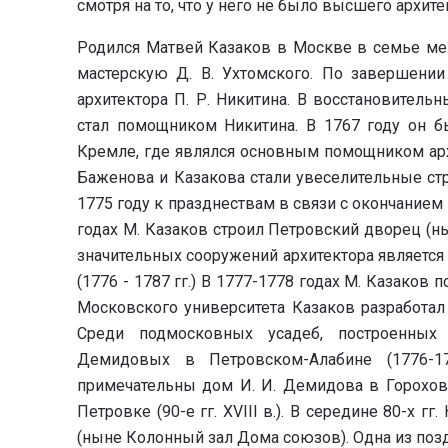
смотря на то, что у него не было высшего архит
Родился Матвей Казаков в Москве в семье мел
мастерскую Д. В. Ухтомского. По завершени
архитектора П. Р. Никитина. В восстановитель
стал помощником Никитина. В 1767 году он 
Кремле, где являлся основным помощником архи
Баженова и Казакова стали увеселительные ст
1775 году к празднествам в связи с окончанием
годах М. Казаков строил Петровский дворец (н
значительных сооружений архитектора является
(1776 - 1787 гг.) В 1777-1778 годах М. Казако
Московского университета Казаков разработал 
Среди подмосковных усадеб, построенных
Демидовых в Петровском-Алабине (1776-17
примечательны дом И. И. Демидова в Гороховск
Петровке (90-е гг. XVIII в.). В середине 80-х 
(ныне Колонный зал Дома союзов). Одна из поз