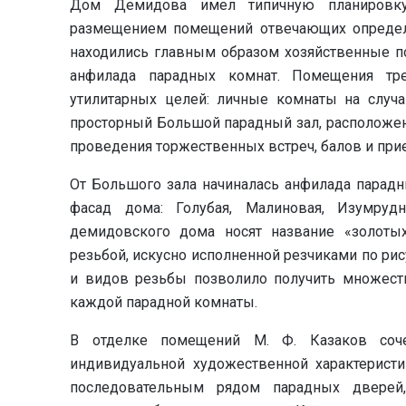
Дом Демидова имел типичную планировку
размещением помещений отвечающих определ
находились главным образом хозяйственные п
анфилада парадных комнат. Помещения тр
утилитарных целей: личные комнаты на случа
просторный Большой парадный зал, расположен
проведения торжественных встреч, балов и при
От Большого зала начиналась анфилада парад
фасад дома: Голубая, Малиновая, Изумруд
демидовского дома носят название «золоты
резьбой, искусно исполненной резчиками по ри
и видов резьбы позволило получить множест
каждой парадной комнаты.
В отделке помещений М. Ф. Казаков соч
индивидуальной художественной характеристи
последовательным рядом парадных двере