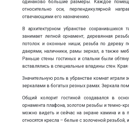
одинаково большие размеры. Каждое поме
относительно оси, перпендикулярной напр
отвечающими его назначению.
В архитектурном убранстве сохранившихся 
занимает лепной орнамент, деревянная резьб
потолок и оконные ниши; резьба по дереву 
дверями, наличники, рамы зеркал, а также ме
Раньше стены гостиных и спальни были обтяну
вставлялись в специальные впадины стен. Кра
Значительную роль в убранстве комнат играли 
зеркалами в богатых резных рамах. Зеркала по
Общий колорит гостиной создавался в осн
орнамента плафона, золотом резьбы и темно-кр
можно видеть и сейчас на экране камина и в п
относятся кресла – белые с золоченой резьбой,