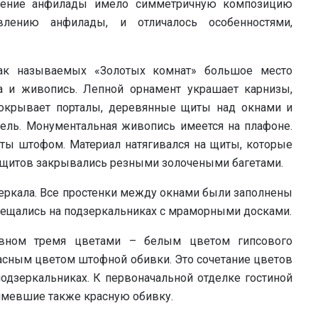
щение анфилады имело симметричную композицию
авлению анфилады, и отличалось особенностями,
так называемых «Золотых комнат» большое место
а и живопись. Лепной орнамент украшает карнизы,
покрывает порталы, деревянные щиты над окнами и
бель. Монументальная живопись имеется на плафоне.
ты штофом. Материал натягивался на щиты, которые
я щитов закрывались резными золочеными багетами.
зеркала. Все простенки между окнами были заполнены
мещались на подзеркальниках с мраморными досками.
овном тремя цветами – белым цветом гипсового
асным цветом штофной обивки. Это сочетание цветов
одзеркальниках. К первоначальной отделке гостиной
 имевшие также красную обивку.