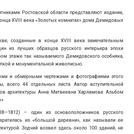
тниками Ростовской области представляют издание,
онца XVIII века «Золотых комнатах» дома Демидовых
е, созданные в конце XVIII века замечательным
дин из лучших образцов русского интерьера эпохи
ром этаже так называемого Демидовского особняка,
епкой и монументальной живописью.
ыми и обмерными чертежами и фотографиями этого
ы, всего 44 отдельных листа. Автор вступительной
ков архитектуры Анна Матвеевна Харламова. Альбом
ы»
38—1812) – один из основоположников русского
вратилась из «большой деревни», как называли ее
тектурой. Зодчий возвел здесь около 100 зданий, не