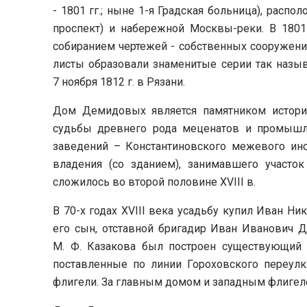
- 1801 гг.; ныне 1-я Градская больница), рас
проспект) и набережной Москвы-реки. В 1801
собиранием чертежей - собственных сооружени
листы образовали знаменитые серии так назы
7 ноября 1812 г. в Рязани.
Дом Демидовых является памятником истории 
судьбы древнего рода меценатов и промышл
заведений – Константиновского межевого инст
владения (со зданием), занимавшего участо
сложилось во второй половине XVIII в.
В 70-х годах XVIII века усадьбу купил Иван Н
его сын, отставной бригадир Иван Иванович Д
М. Ф. Казакова был построен существующий 
поставленные по линии Гороховского переулк
флигели. За главным домом и западным флигел