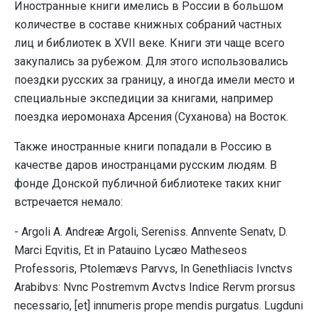
Иностранные книги имелись в России в большом
количестве в составе книжных собраний частных
лиц и библиотек в XVII веке. Книги эти чаще всего
закупались за рубежом. Для этого использовались
поездки русских за границу, а иногда имели место и
специальные экспедиции за книгами, например
поездка иеромонаха Арсения (Суханова) на Восток.
Также иностранные книги попадали в Россию в
качестве даров иностранцами русским людям. В
фонде Донской публичной библиотеке таких книг
встречается немало:
- Argoli A. Andreæ Argoli, Sereniss. Annvente Senatv, D.
Marci Eqvitis, Et in Patauino Lycæo Matheseos
Professoris, Ptolemævs Parvvs, In Genethliacis Ivnctvs
Arabibvs: Nvnc Postremvm Avctvs Indice Rervm prorsus
necessario, [et] innumeris prope mendis purgatus. Lugduni