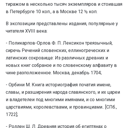
тиражом в несколько тысяч экземпляров и стоившая
в Петербурге 10 коп., а в Москве 12 ½ коп.
В экспозиции представлены издания, популярные у
читателя XVIII века:
- Поликарпов-Орлов Ф. П. Лексикон треязычный,
сиречь Речений словенских, еллиногреческих и
латинских сокровище: Из различных древних и
новых книг собраное и по словенскому алфавиту в
чине разположенное. Москва, декабрь 1704;
- Орбини М. Книга историография початия имене,
славы, и разширения народа славянского, и их цареи
и владетелеи под многими имянами, и со многими
царствиями, королевствами, и провинциами.. [СПб.,
1722];
- Роллен Ш. Л. Древняя история об египтянах о