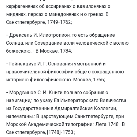
карфагенянах об ассирианах о вавилонянах о
мидянах, персах о македонянах и о греках. В
Санктпетербурге, 1749-1762;
- Дрексель И. Илиотропион, то есть обращение
Солнца, или Созерцание воли человеческой с волею
божескою..- В Москве, 1784;
- Гейнекциус И. Г. Основания умственной и
нравоучительной философии обще с сокращенною
историею философическою. Москва, 1766;
- Мордвинов С. И. Книги полнаго собрания о
навигации,: по указу Ея Императорскаго Величества
из Государственныя Адмиралтейския Коллегии,
напечатаны.: В царствующем Санктпетербурге, при
Морской Академической типографии.: Лета 1748.. В
Санктпетербурге, [1748]-1753.;