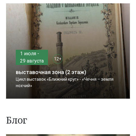
1 июля -
12+
29 августа
выставочная зона (2 этаж)
Цикл выставок «Ближний круг» - «Чечня – земля
нохчий»
Блог