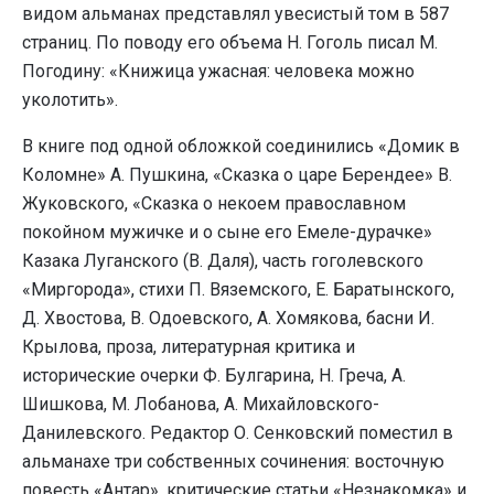
видом альманах представлял увесистый том в 587
страниц. По поводу его объема Н. Гоголь писал М.
Погодину: «Книжица ужасная: человека можно
уколотить».
В книге под одной обложкой соединились «Домик в
Коломне» А. Пушкина, «Сказка о царе Берендее» В.
Жуковского, «Сказка о некоем православном
покойном мужичке и о сыне его Емеле-дурачке»
Казака Луганского (В. Даля), часть гоголевского
«Миргорода», стихи П. Вяземского, Е. Баратынского,
Д. Хвостова, В. Одоевского, А. Хомякова, басни И.
Крылова, проза, литературная критика и
исторические очерки Ф. Булгарина, Н. Греча, А.
Шишкова, М. Лобанова, А. Михайловского-
Данилевского. Редактор О. Сенковский поместил в
альманахе три собственных сочинения: восточную
повесть «Антар», критические статьи «Незнакомка» и