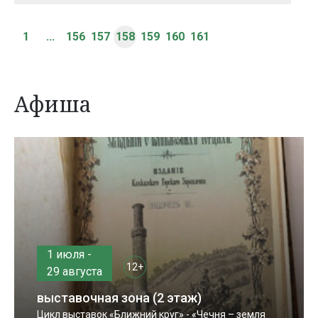
1
...
156
157
158
159
160
161
Афиша
1 июля -
12+
29 августа
выставочная зона (2 этаж)
Цикл выставок «Ближний круг» - «Чечня – земля