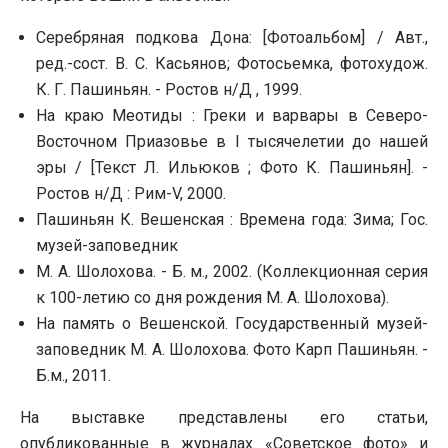
Серебряная подкова Дона: [Фотоальбом] / Авт.,
pед.-сост. В. С. Касьянов; Фотосьемка, фотохудож.
К. Г. Пашиньян. - Ростов н/Д , 1999.
На краю Меотиды : Греки и варвары в Северо-
Восточном Приазовье в I тысячелетии до нашей
эры / [Текст Л. Ильюков ; Фото К. Пашиньян]. -
Ростов н/Д : Рим-V, 2000.
Пашиньян К. Вешенская : Времена года: Зима; Гос.
музей-заповедник
М. А. Шолохова. - Б. м., 2002. (Коллекционная серия
к 100-летию со дня рождения М. А. Шолохова).
На память о Вешенской. Государственный музей-
заповедник М. А. Шолохова. Фото Карп Пашиньян. -
Б.м., 2011.
На выставке представлены его статьи,
опубликованные в журналах «Советское фото» и