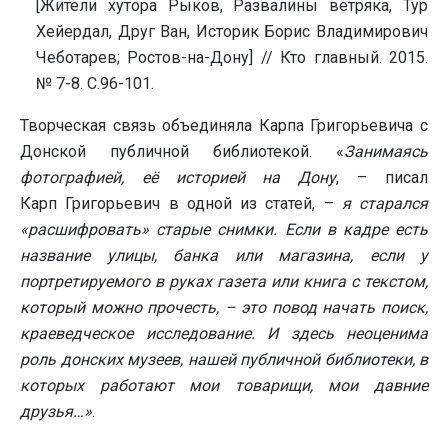
[Жители хутора Рыков, Развалины ветряка, Тур
Хейердал, Друг Ван, Историк Борис Владимирович
Чеботарев; Ростов-на-Дону] // Кто главный. 2015.
№ 7-8. С.96-101.
Творческая связь объединяла Карпа Григорьевича с
Донской публичной библиотекой. «
Занимаясь
фотографией, её историей на Дону
, – писал
Карп Григорьевич в одной из статей, –
я старался
«расшифровать» старые снимки. Если в кадре есть
название улицы, банка или магазина, если у
портретируемого в руках газета или книга с текстом,
который можно прочесть, – это повод начать поиск,
краеведческое исследование. И здесь неоценима
роль донских музеев, нашей публичной библиотеки, в
которых работают мои товарищи, мои давние
друзья…»
.