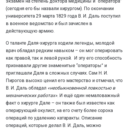
экзамен на степень доктора медицины и “оператора”
(сегодня его бы назвали хирургом). По окончании
университета 29 марта 1829 года В. И. Даль поступил
в военное ведомство и был зачислен в
действующую армию.
О таланте Даля-хирурга ходили легенды, молодой
врач обладал редким навыком – он мог оперировать
как правой, так и левой рукой. И эту его способность
признавали другие знаменитые “операторы” и
приглашали Даля в сложных случаях. Сам Н. И.
Пирогов высоко ценил его мастерство и отмечал, что
В. И. Даль обладал
«необыкновенной ловкостью в
механических работах»
. И ещё один немаловажный
факт о хирурге Дале – он также был известен как
оперирующий окулист, на его счету более сорока
операций по удалению катаракты. Описание
операций, которые делал В. И. Даль, можно