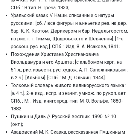
СПб. : В тип. Н. Греча, 1833;
Уральский казак // Наши, списанные с натуры
русскими : [сб. / все фигуры и виньетки рез. на дер.
бар. К. К. Клотом, Дерикером и бар. Недельгорстом,
по рис. г. г. Тимма, Щодровского и Шевченки]. [1-е
роскош. рус. изд.]. СПб. : Изд. Я. А. Исакова, 1841;
Похождения Христиана Христиановича
Виольдамура и его Аршета : [с альбомом карт., на
51 л., рис. известн. рус. худож. А. П. Сапожниковым :
в 2 ч.]. [Альбом]. [СПб. : М. Д. Ольхин, 1844];
Толковый словарь живого великорусского языка :
[в 4 т.]. 2-е изд., испр. и значит. умнож. по рукоп. авт.
СПб. ; М. : Изд. книгопрод.-тип. М. О. Вольфа, 1880-
1882.
Пушкин и Даль // Русский вестник. 1890. № 10
(окт.);
Азадовский М. К. Сказка, рассказанная Пушкиным