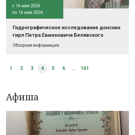
c 16 мая 2026
по 16 мая 2026
Гидрографическое исследование донских
гирл Петра Евменовича Белявского
Обзорная информация
1
2
3
4
5
6
...
161
Афиша