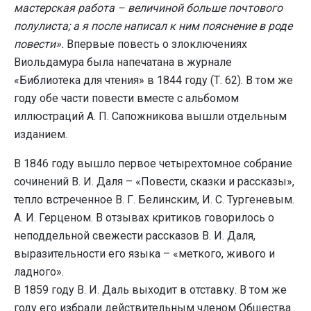
мастерская работа – величиной больше почтового
полулиста; а я после написал к ним пояснение в роде
повести».
Впервые повесть о злоключениях
Виольдамура была напечатана в журнале
«Библиотека для чтения» в 1844 году (Т. 62). В том же
году обе части повести вместе с альбомом
иллюстраций А. П. Сапожникова вышли отдельным
изданием.
В 1846 году вышло первое четырехтомное собрание
сочинений В. И. Даля – «Повести, сказки и рассказы»,
тепло встреченное В. Г. Белинским, И. С. Тургеневым.
А. И. Герценом. В отзывах критиков говорилось о
неподдельной свежести рассказов В. И. Даля,
выразительности его языка – «меткого, живого и
ладного».
В 1859 году В. И. Даль выходит в отставку. В том же
году его избрали действительным членом Общества