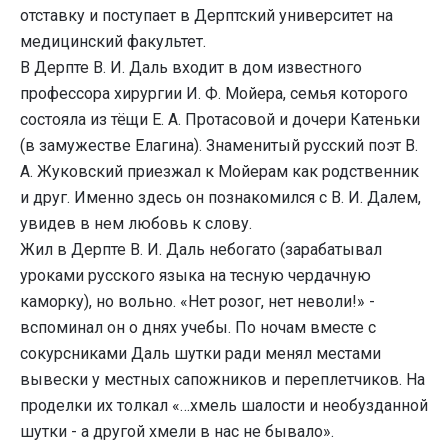
отставку и поступает в Дерптский университет на
медицинский факультет.
В Дерпте В. И. Даль входит в дом известного
профессора хирургии И. Ф. Мойера, семья которого
состояла из тёщи Е. А. Протасовой и дочери Катеньки
(в замужестве Елагина). Знаменитый русский поэт В.
А. Жуковский приезжал к Мойерам как родственник
и друг. Именно здесь он познакомился с В. И. Далем,
увидев в нем любовь к слову.
Жил в Дерпте В. И. Даль небогато (зарабатывал
уроками русского языка на тесную чердачную
каморку), но вольно. «Нет розог, нет неволи!» -
вспоминал он о днях учебы. По ночам вместе с
сокурсниками Даль шутки ради менял местами
вывески у местных сапожников и переплетчиков. На
проделки их толкал «…хмель шалости и необузданной
шутки - а другой хмели в нас не бывало».