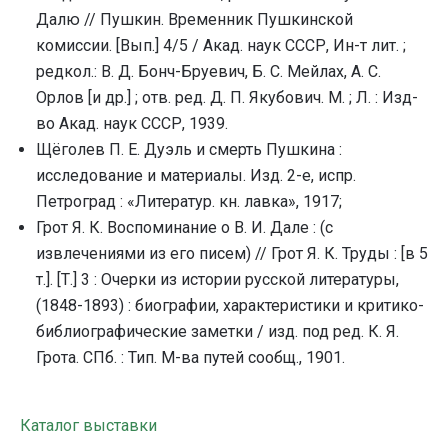
Далю // Пушкин. Временник Пушкинской
комиссии. [Вып.] 4/5 / Акад. наук СССР, Ин-т лит. ;
редкол.: В. Д. Бонч-Бруевич, Б. С. Мейлах, А. С.
Орлов [и др.] ; отв. ред. Д. П. Якубович. М. ; Л. : Изд-
во Акад. наук СССР, 1939.
Щёголев П. Е. Дуэль и смерть Пушкина :
исследование и материалы. Изд. 2-е, испр.
Петроград : «Литератур. кн. лавка», 1917;
Грот Я. К. Воспоминание о В. И. Дале : (с
извлечениями из его писем) // Грот Я. К. Труды : [в 5
т.]. [Т.] 3 : Очерки из истории русской литературы,
(1848-1893) : биографии, характеристики и критико-
библиографические заметки / изд. под ред. К. Я.
Грота. СПб. : Тип. М-ва путей сообщ., 1901.
Каталог выставки