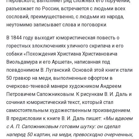
Перовского, выполняет ряд сложных его поручений,
разъезжает по России, встречается с людьми всех
сословий, преимущественно, с людьми из народа,
неутомимо записывает слова и поговорки.
В 1844 году выходит юмористическая повесть о
горестных злоключениях уличного скрипача и его
собаки «Похождения Христиана Христиановича
Виольдамура и его Аршета», написанная под
псевдонимом В. Луганский. Основой этой книги стали
50 гравюр на меди, выполненные офортом в
очерково-теневой манере художником Андреем
Петровичем Сапожниковым. К рисункам В. И. Даль и
сочинил юмористический текст, который стал
самостоятельным художественным произведением.
В предисловии к книге В. И. Даль пишет:
«Мы вдвоем
с А. П. Сапожниковым готовим шутку: он сделал
наперед 50 картин, на меди, превосходно очерченных,