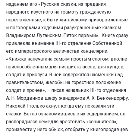
изданием его «Русские сказки, из предания
народного изустного на грамоту гражданскую
переложённые, к быту житейскому приноровленные
и поговорками ходячими разукрашенные казаком
Владимиром Луганским. Пяток первый». Книга сразу
привлекла внимание III-го отделения Собственной
его императорского величества канцелярии.
«Книжка напечатана самым простым слогом, вполне
приспособленным для низших классов, для купцов,
солдат и прислуги. В ней содержатся насмешки над
правительством, жалобы на горестное положение
солдат и прочее», – писал начальник III-го отделения
А. Н. Мордвинов шефу жандармов А. Х. Бенкендорфу.
Николай I только ахнул, когда ему показали эти
сказки. Бегло ознакомившись с их содержанием, он
распорядился немедля арестовать «сочинителя»,
произвести у него обыск, отобрать у книгопродавцев