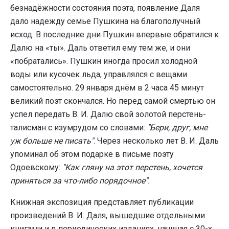
безнадёжности состояния поэта, появление Даля
дало надежду семье Пушкина на благополучный
исход. В последние дни Пушкин впервые обратился к
Далю на «ты». Даль ответил ему тем же, и они
«побратались». Пушкин иногда просил холодной
воды или кусочек льда, управлялся с вещами
самостоятельно. 29 января днём в 2 часа 45 минут
великий поэт скончался. Но перед самой смертью он
успел передать В. И. Далю свой золотой перстень-
талисман с изумрудом со словами:
"Бери, друг, мне
уж больше не писать"
. Через несколько лет В. И. Даль
упоминал об этом подарке в письме поэту
Одоевскому:
"Как гляну на этот перстень, хочется
приняться за что-либо порядочное".
Книжная экспозиция представляет публикации
произведений В. И. Даля, вышедшие отдельными
книгами и в периодических изданиях, начиная с 30-х