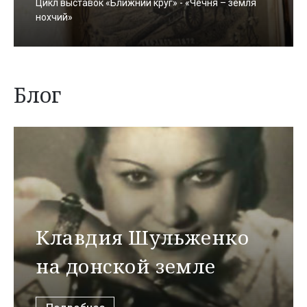
Цикл выставок «Ближний круг» - «Чечня – земля
нохчий»
Блог
Клавдия Шульженко
на донской земле