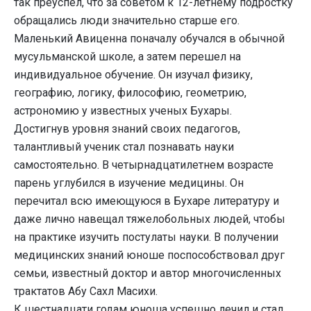
так преуспел, что за советом к 12-летнему подростку
обращались люди значительно старше его.
Маленький Авиценна поначалу обучался в обычной
мусульманской школе, а затем перешел на
индивидуальное обучение. Он изучал физику,
географию, логику, философию, геометрию,
астрономию у известных ученых Бухары.
Достигнув уровня знаний своих педагогов,
талантливый ученик стал познавать науки
самостоятельно. В четырнадцатилетнем возрасте
парень углубился в изучение медицины. Он
перечитал всю имеющуюся в Бухаре литературу и
даже лично навещал тяжелобольных людей, чтобы
на практике изучить постулаты науки. В получении
медицинских знаний юноше поспособствовал друг
семьи, известный доктор и автор многочисленных
трактатов Абу Сахл Масихи.
К шестнадцати годам юноша успешно лечил и стал