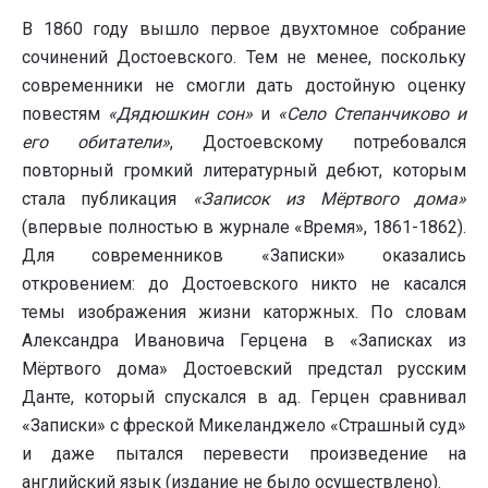
В 1860 году вышло первое двухтомное собрание
сочинений Достоевского. Тем не менее, поскольку
современники не смогли дать достойную оценку
повестям
«Дядюшкин сон»
и
«Село Степанчиково и
его обитатели»
, Достоевскому потребовался
повторный громкий литературный дебют, которым
стала публикация
«Записок из Мёртвого дома»
(впервые полностью в журнале «Время», 1861-1862).
Для современников «Записки» оказались
откровением: до Достоевского никто не касался
темы изображения жизни каторжных. По словам
Александра Ивановича Герцена в «Записках из
Мёртвого дома» Достоевский предстал русским
Данте, который спускался в ад. Герцен сравнивал
«Записки» с фреской Микеланджело «Страшный суд»
и даже пытался перевести произведение на
английский язык (издание не было осуществлено).