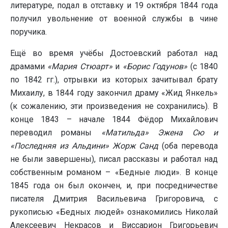
литературе, подал в отставку и 19 октября 1844 года
получил увольнение от военной службы в чине
поручика.
Ещё во время учёбы Достоевский работал над
драмами
«Мария Стюарт»
и
«Борис Годунов»
(с 1840
по 1842 гг.), отрывки из которых зачитывал брату
Михаилу, в 1844 году закончил драму «Жид Янкель»
(к сожалению, эти произведения не сохранились). В
конце 1843 – начале 1844 Фёдор Михайлович
переводил романы
«Матильда» Эжена Сю и
«Последняя из Альдини» Жорж Санд
(оба перевода
не были завершены), писал рассказы и работал над
собственным романом – «Бедные люди». В конце
1845 года он был окончен, и, при посредничестве
писателя Дмитрия Васильевича Григоровича, с
рукописью «Бедных людей» ознакомились Николай
Алексеевич Некрасов и Виссарион Григорьевич