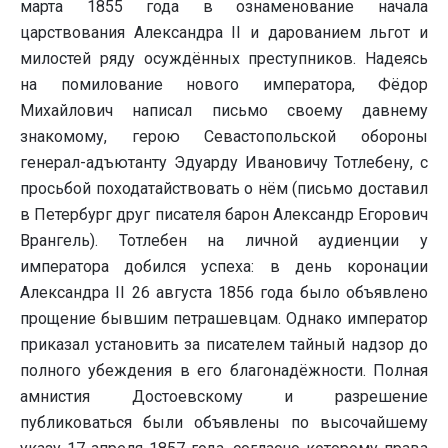
марта 1855 года в ознаменование начала
царствования Александра II и дарованием льгот и
милостей ряду осуждённых преступников. Надеясь
на помилование нового императора, Фёдор
Михайлович написал письмо своему давнему
знакомому, герою Севастопольской обороны
генерал-адъютанту Эдуарду Ивановичу Тотлебену, с
просьбой походатайствовать о нём (письмо доставил
в Петербург друг писателя барон Александр Егорович
Врангель). Тотлебен на личной аудиенции у
императора добился успеха: в день коронации
Александра II 26 августа 1856 года было объявлено
прощение бывшим петрашевцам. Однако император
приказал установить за писателем тайный надзор до
полного убеждения в его благонадёжности. Полная
амнистия Достоевскому и разрешение
публиковаться были объявлены по высочайшему