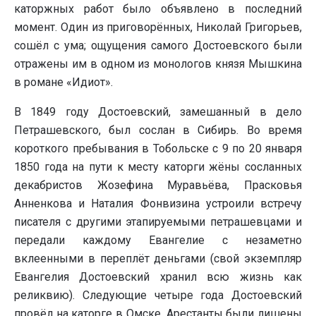
каторжных работ было объявлено в последний
момент. Один из приговорённых, Николай Григорьев,
сошёл с ума; ощущения самого Достоевского были
отражены им в одном из монологов князя Мышкина
в романе «Идиот».
В 1849 году Достоевский, замешанный в дело
Петрашевского, был сослан в Сибирь. Во время
короткого пребывания в Тобольске с 9 по 20 января
1850 года на пути к месту каторги жёны сосланных
декабристов Жозефина Муравьёва, Прасковья
Анненкова и Наталия Фонвизина устроили встречу
писателя с другими этапируемыми петрашевцами и
передали каждому Евангелие с незаметно
вклеенными в переплёт деньгами (свой экземпляр
Евангелия Достоевский хранил всю жизнь как
реликвию). Следующие четыре года Достоевский
провёл на каторге в Омске. Арестанты были лишены