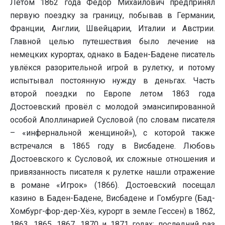
Летом 1862 года Фёдор Михайлович предпринял
первую поездку за границу, побывав в Германии,
Франции, Англии, Швейцарии, Италии и Австрии.
Главной целью путешествия было лечение на
немецких курортах, однако в Баден-Бадене писатель
увлёкся разорительной игрой в рулетку, и потому
испытывал постоянную нужду в деньгах. Часть
второй поездки по Европе летом 1863 года
Достоевский провёл с молодой эмансипированной
особой Аполлинарией Сусловой (по словам писателя
– «инфернальной женщиной»), с которой также
встречался в 1865 году в Висбадене. Любовь
Достоевского к Сусловой, их сложные отношения и
привязанность писателя к рулетке нашли отражение
в романе «Игрок» (1866). Достоевский посещал
казино в Баден-Бадене, Висбадене и Гомбурге (Бад-
Хомбург-фор-дер-Хёэ, курорт в земле Гессен) в 1862,
1863, 1865, 1867, 1870 и 1871 годах; последний раз