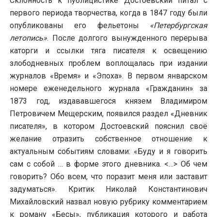
Склонность к публицистике Достоевский питал с
первого периода творчества, когда в 1847 году были
опубликованы его фельетоны
«Петербургская
летопись»
. После долгого вынужденного перерыва
каторги и ссылки тяга писателя к освещению
злободневных проблем воплощалась при издании
журналов «Время» и «Эпоха». В первом январском
номере еженедельного журнала «Гражданин» за
1873 год, издававшегося князем Владимиром
Петровичем Мещерским, появился раздел «Дневник
писателя», в котором Достоевский пояснил своё
желание отразить собственное отношение к
актуальным событиям словами: «Буду и я говорить
сам с собой … в форме этого дневника. <…> Об чем
говорить? Обо всем, что поразит меня или заставит
задуматься». Критик Николай Константинович
Михайловский назвал новую рубрику комментарием
к роману «Бесы», публикация которого и работа