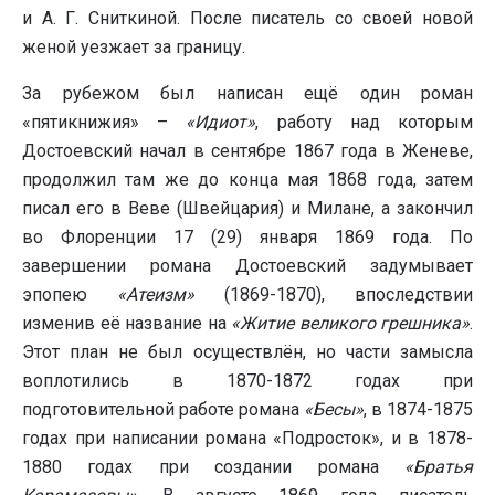
и А. Г. Сниткиной. После писатель со своей новой
женой уезжает за границу.
За рубежом был написан ещё один роман
«пятикнижия» –
«Идиот»
, работу над которым
Достоевский начал в сентябре 1867 года в Женеве,
продолжил там же до конца мая 1868 года, затем
писал его в Веве (Швейцария) и Милане, а закончил
во Флоренции 17 (29) января 1869 года. По
завершении романа Достоевский задумывает
эпопею
«Атеизм»
(1869-1870), впоследствии
изменив её название на
«Житие великого грешника»
.
Этот план не был осуществлён, но части замысла
воплотились в 1870-1872 годах при
подготовительной работе романа
«Бесы»
, в 1874-1875
годах при написании романа «Подросток», и в 1878-
1880 годах при создании романа
«Братья