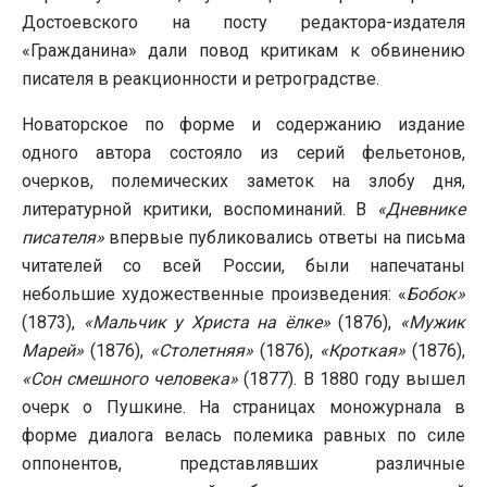
Достоевского на посту редактора-издателя
«Гражданина» дали повод критикам к обвинению
писателя в реакционности и ретроградстве.
Новаторское по форме и содержанию издание
одного автора состояло из серий фельетонов,
очерков, полемических заметок на злобу дня,
литературной критики, воспоминаний. В
«Дневнике
писателя»
впервые публиковались ответы на письма
читателей со всей России, были напечатаны
небольшие художественные произведения: «
Бобок»
(1873),
«Мальчик у Христа на ёлке»
(1876),
«Мужик
Марей»
(1876),
«Столетняя»
(1876),
«Кроткая»
(1876),
«Сон смешного человека»
(1877). В 1880 году вышел
очерк о Пушкине. На страницах моножурнала в
форме диалога велась полемика равных по силе
оппонентов, представлявших различные