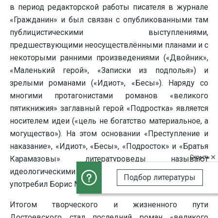
в период редакторской работы писателя в журнале
«Гражданин» и был связан с опубликованными там
публицистическими выступлениями,
предшествующими неосуществлёнными планами и с
некоторыми ранними произведениями («Двойник»,
«Маленький герой», «Записки из подполья») и
зрелыми романами («Идиот», «Бесы»). Наряду со
многими протагонистами романов «великого
пятикнижия» заглавный герой «Подростка» является
носителем идеи («цель не богатство материальное, а
могущество»). На этом основании «Преступление и
наказание», «Идиот», «Бесы», «Подросток» и «Братья
Скрыть
Карамазовы» литературоведы называют
идеологическими романами (термин впервые
Подбор литературы
употребил Борис Михайлович Энгельгардт).
Итогом творческого и жизненного пути
Достоевского стал последний роман «великого