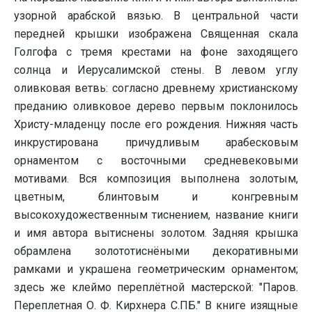
узорной арабской вязью. В центральной части
передней крышки изображена Священная скала
Голгофа с тремя крестами на фоне заходящего
солнца и Иерусалимской стены. В левом углу
оливковая ветвь: согласно древнему христианскому
преданию оливковое дерево первым поклонилось
Христу-младенцу после его рождения. Нижняя часть
инкрустирована причудливым арабесковым
орнаментом с восточными средневековыми
мотивами. Вся композиция выполнена золотым,
цветным, блинтовым и конгревным
высокохудожественным тиснением, название книги
и имя автора вытиснены золотом. Задняя крышка
обрамлена золототиснёными декоративными
рамками и украшена геометрическим орнаментом;
здесь же клеймо переплётной мастерской: "Паров.
Переплетная О. Ф. Кирхнера С.ПБ." В книге изящные