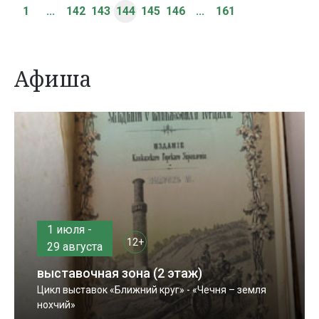
1
...
142
143
144
145
146
...
161
Афиша
1 июля -
12+
29 августа
выставочная зона (2 этаж)
Цикл выставок «Ближний круг» - «Чечня – земля
нохчий»