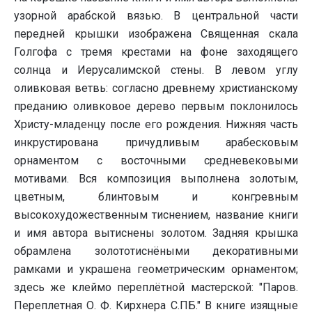
узорной арабской вязью. В центральной части
передней крышки изображена Священная скала
Голгофа с тремя крестами на фоне заходящего
солнца и Иерусалимской стены. В левом углу
оливковая ветвь: согласно древнему христианскому
преданию оливковое дерево первым поклонилось
Христу-младенцу после его рождения. Нижняя часть
инкрустирована причудливым арабесковым
орнаментом с восточными средневековыми
мотивами. Вся композиция выполнена золотым,
цветным, блинтовым и конгревным
высокохудожественным тиснением, название книги
и имя автора вытиснены золотом. Задняя крышка
обрамлена золототиснёными декоративными
рамками и украшена геометрическим орнаментом;
здесь же клеймо переплётной мастерской: "Паров.
Переплетная О. Ф. Кирхнера С.ПБ." В книге изящные