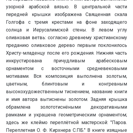
узорной арабской вязью. В центральной части
передней крышки изображена Священная скала
Голгофа с тремя крестами на фоне заходящего
солнца и Иерусалимской стены. В левом углу
оливковая ветвь: согласно древнему христианскому
преданию оливковое дерево первым поклонилось
Христу-младенцу после его рождения. Нижняя часть
инкрустирована причудливым арабесковым
орнаментом с восточными средневековыми
мотивами. Вся композиция выполнена золотым,
цветным, блинтовым и конгревным
высокохудожественным тиснением, название книги
и имя автора вытиснены золотом. Задняя крышка
обрамлена золототиснёными декоративными
рамками и украшена геометрическим орнаментом;
здесь же клеймо переплётной мастерской: "Паров.
Переплетная О. Ф. Кирхнера С.ПБ." В книге изящные