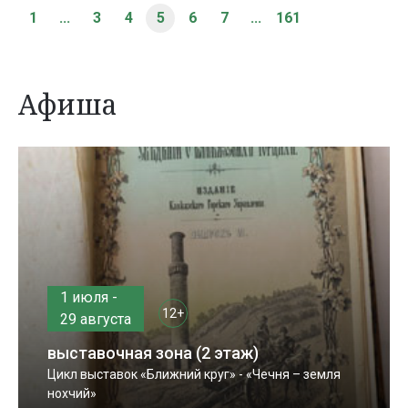
1
...
3
4
5
6
7
...
161
Афиша
1 июля -
12+
29 августа
выставочная зона (2 этаж)
Цикл выставок «Ближний круг» - «Чечня – земля
нохчий»