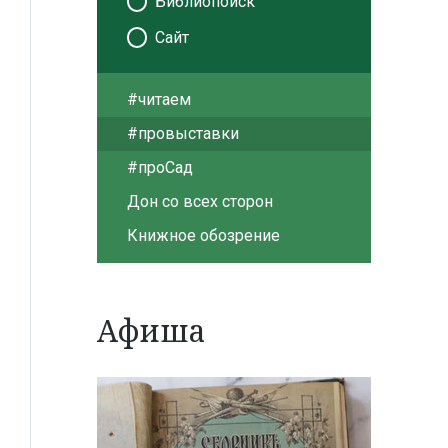
Библиопоиск
Сайт
#читаем
#провыставки
#проСад
Дон со всех сторон
Книжное обозрение
Афиша