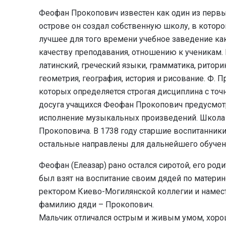
Феофан Прокопович известен как один из первы
острове он создал собственную школу, в которо
лучшее для того времени учебное заведение как
качеству преподавания, отношению к ученикам. 
латинский, греческий языки, грамматика, ритори
геометрия, география, история и рисование. Ф.
которых определяется строгая дисциплина с точ
досуга учащихся Феофан Прокопович предусмот
исполнение музыкальных произведений. Школа
Прокоповича. В 1738 году старшие воспитанник
остальные направлены для дальнейшего обучен
Феофан (Елеазар) рано остался сиротой, его ро
был взят на воспитание своим дядей по матери
ректором Киево-Могилянской коллегии и намест
фамилию дяди – Прокопович.
Мальчик отличался острым и живым умом, хоро