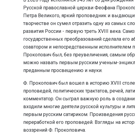
Русской православной церкви Феофана Прокопо
Петра Великого, яркий проповедник и выдающий
творчестве он сумел отразить одну из самых сл
развития России - первую треть XVIII века. Сам
государственных преобразований сделала его а
соавтором и непосредственным исполнителем 
Прокопович был, без преувеличения, самым обр
можно назвать первым русским ученым-энцикло
преданным просвещению и науки.
Ф. Прокопович был вошел в историю XVIII столе
проповедей, политических трактатов, речей, лати
комментатор. Он сыграл важную роль в создани
входили многие деятели русской культуры и лит
первым русским сатириком. Произведения русск
переработкой его проповедей. Взгляды на исто
воззрений Ф. Прокоповича.