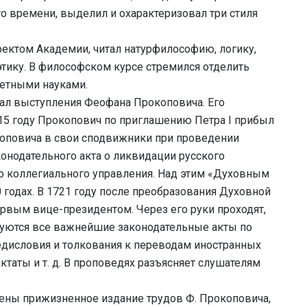
о времени, выделил и охарактеризовал три стиля
ектом Академии, читал натурфилософию, логику,
этику. В философском курсе стремился отделить
ретными науками.
ушал выступления Феофана Прокоповича. Его
15 году Прокопович по приглашению Петра I прибыл
коповича в свои сподвижники при проведении
онодательного акта о ликвидации русского
о коллегиального управления. Над этим «Духовным
годах. В 1721 году после преобразования Духовной
ервым вице-президентом. Через его руки проходят,
ируются все важнейшие законодательные акты по
редисловия и толкования к переводам иностранных
актаты и т. д. В проповедях разъясняет слушателям
ены прижизненное издание трудов Ф. Прокоповича,