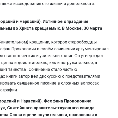
а также исследования его жизни и деятельности,
родский и Нарвский). Истинное оправдание
ьным во Христа крещаемых. В Москве, 30 марта
бливательном) крещении, которое старообрядцы
еофан Прокопович в своём сочинении аргументировал
з святоотеческих и учительных книг. Он утверждал,
ценно и действительно, как и погружательное, а
нт таинства. Сочинение стало частью
цах книги автор вёл дискуссию с представителями
етировать священное писание в сложных вопросах
пографии.
ородский и Нарвский). Феофана Прокоповича
Лук, Святейшаго правительствующаго синода
ена Слова и речи поучительныя, похвальныя и