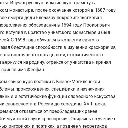
нты. Изучал русскую и латинскую грамоту в
ком монастыре, после окончания которой в 1687 году
сле смерти дяди Елеазару покровительствовал
продолжения образования в 1694 году Прокопович
его вступил в братство униатского монастыря и был
ей. С 1698 года обучался в коллегии святого
азал блестящие способности в изучении красноречия,
ных и восточных отцов церкви, схоластического
 вернулся на родину, отрекся от униатства и принял
и принял имя Феофан.
нском языке курс поэтики в Киево-Могилянской
облемы происхождения, специфики и назначения
ельные и эстетические функции словесного искусства
ии словесности в России до середины XVIII века.
стремился отказаться от преобладавших ранее
 иезуитской науки красноречия. Опираясь на учение о
ых риториках и поэтиках, а позднее у теоретиков