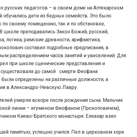
х русских педагогов – в своем доме на Аптекарском
й обучались дети из бедных семейств. Это было
 по своему помещению, так и по обстановке,
В школе преподавались Закон Божий, русский,
ка, логика, римские древности, арифметика,
 Прокопович составил подробные предписания, в
ным распределением часов занятий и увеселений. Для
рел при школе сценические представления и
 существовала до самой смерти Феофана
и были определены на различные должности, а
ия в Александро-Невскую Лавру.
дителей умерли вскоре после рождения сына. Мальчик
нской линии – игуменом Феофаном (Прокоповичем),
ником Киево-Братского монастыря. Елеазар взял
шей памятью, успешно учился. Пел в церковном хоре