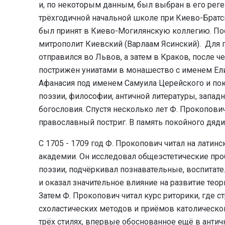
и, по некоторым данным, был выбран в его реге
трёхгодичной начальной школе при Киево-Братс
был принят в Киево-Могилянскую коллегию. По
митрополит Киевский (Варлаам Ясинский). Для 
отправился во Львов, а затем в Краков, после ч
пострижен униатами в монашество с именем Елис
Афанасия под именем Самуила Церейского и пок
поэзии, философии, античной литературы, запад
богословия. Спустя несколько лет Ф. Прокопович
православный постриг. В память покойного дяд
С 1705 - 1709 год Ф. Прокопович читал на лати
академии. Он исследовал общеэстетические пр
поэзии, подчёркивал познавательные, воспитат
и оказал значительное влияние на развитие теор
Затем Ф. Прокопович читал курс риторики, где 
схоластических методов и приёмов католической
трёх стилях, впервые обоснованное ещё в античн