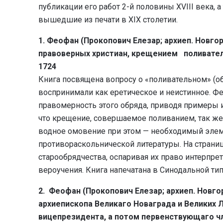
публикации его работ 2-й половины XVIII века, 
вышедшие из печати в XIX столетии.
1. Феофан (Прокопович Елезар; архиеп. Новго
правоверных христиан, крещением поливател
1724
Книга посвящена вопросу о «поливательном» (о
воспринимали как еретическое и неистинное. Ф
правомерность этого обряда, приводя примеры и
что крещение, совершаемое поливанием, так же 
водное омовение при этом — необходимый элеме
противораскольнической литературы. На страни
старообрядчества, оспаривая их право интерпр
вероучения. Книга напечатана в Синодальной ти
2. Феофан (Прокопович Елезар; архиеп. Новг
архиепископа Великаго Новаграда и Великих 
вицепрезидента, а потом первенствующаго чл