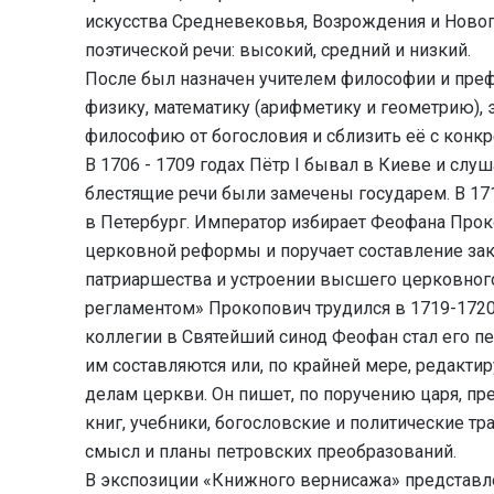
искусства Средневековья, Возрождения и Новог
поэтической речи: высокий, средний и низкий.
После был назначен учителем философии и преф
физику, математику (арифметику и геометрию), 
философию от богословия и сблизить её с конк
В 1706 - 1709 годах Пётр I бывал в Киеве и сл
блестящие речи были замечены государем. В 17
в Петербург. Император избирает Феофана Про
церковной реформы и поручает составление зак
патриаршества и устроении высшего церковног
регламентом» Прокопович трудился в 1719-1720 
коллегии в Святейший синод Феофан стал его п
им составляются или, по крайней мере, редакт
делам церкви. Он пишет, по поручению царя, п
книг, учебники, богословские и политические тр
смысл и планы петровских преобразований.
В экспозиции «Книжного вернисажа» представл