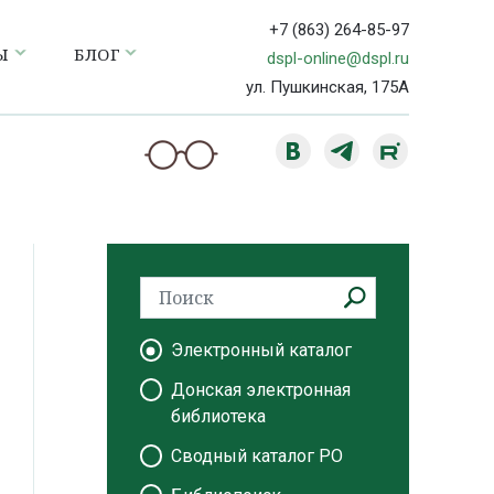
+7 (863) 264-85-97
Ы
БЛОГ
dspl-online@dspl.ru
ул. Пушкинская, 175А
Электронный каталог
Донская электронная
библиотека
Сводный каталог РО