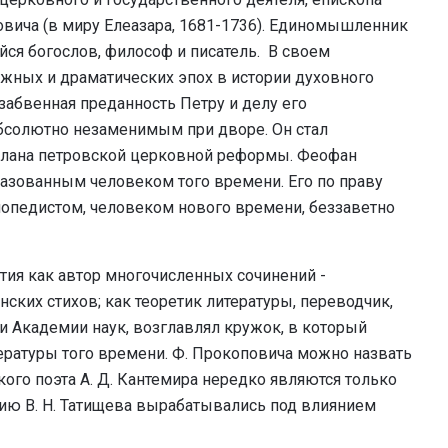
вича (в миру Елеазара, 1681-1736). Единомышленник
ся богослов, философ и писатель. В своем
ожных и драматических эпох в истории духовного
озабвенная преданность Петру и делу его
бсолютно незаменимым при дворе. Он стал
плана петровской церковной реформы. Феофан
азованным человеком того времени. Его по праву
педистом, человеком нового времени, беззаветно
тия как автор многочисленных сочинений -
нских стихов; как теоретик литературы, переводчик,
и Академии наук, возглавлял кружок, в который
ературы того времени. Ф. Прокоповича можно назвать
ого поэта А. Д. Кантемира нередко являются только
рию В. Н. Татищева вырабатывались под влиянием