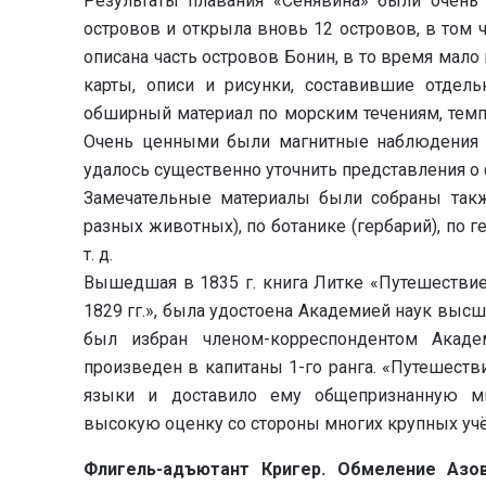
Результаты плавания «Сенявина» были очень 
островов и открыла вновь 12 островов, в том 
описана часть островов Бонин, в то время мал
карты, описи и рисунки, составившие отдел
обширный материал по морским течениям, темпе
Очень ценными были магнитные наблюдения и
удалось существенно уточнить представления о
Замечательные материалы были собраны такж
разных животных), по ботанике (гербарий), по г
т. д.
Вышедшая в 1835 г. книга Литке «Путешествие
1829 гг.», была удостоена Академией наук выс
был избран членом-корреспондентом Акаде
произведен в капитаны 1-го ранга. «Путешест
языки и доставило ему общепризнанную ми
высокую оценку со стороны многих крупных уч
Флигель-адъютант Кригер. Обмеление Азо