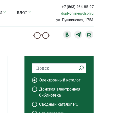
+7 (863) 264-85-97
Ы
БЛОГ
dspl-online@dspl.ru
ул. Пушкинская, 175А
Электронный каталог
Донская электронная
библиотека
Сводный каталог РО