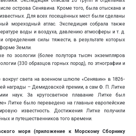
велики. Экспедиция описала 26 групп и отдельных
числе острова Сенявина. Кроме того, была отыскана и
о известных. Для всех посещённых мест были сделаны
ьный мореходный атлас. Экспедиция собрала также
ратуре воды и воздуха, давлению атмосферы и т. д.
 определения силы тяжести, в результате которых
 форме Земли.
е по зоологии (более полутора тысяч экземпляров
еологии (330 образцов горных пород), по этнографии и
 вокруг света на военном шлюпе «Сенявин» в 1826-
шей награды – Демидовской премии, а сам Ф. П. Литке
мии наук. За кругосветное плавание Литке был
вие» Литке было переведено на главные европейские
ровую известность. Достижения Литке получили
ёных и путешественников того времени.
вского моря (приложение к Морскому Сборнику