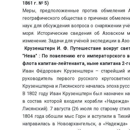
1861 г. № 5)
Меры, предположенные против обмеления А
географического общества о причинах обмелен
наук для обсуждения вопроса о снаряжении уч
моря. Исторические сведения об Азовском м
изменение. Задачи для учёной экспедиции в Азо
Крузенштерн И. Ф. Путешествие вокруг света
"Нева" : По повелению его императорского 
флота капитан-лейтенанта, ныне капитана 2-го
Иван Фёдорович Крузенштерн – старейший из
руководитель первого русского кругосветн
Крузенштерна и Лисянского началась эпоха русс
В 1802 году Иван Крузенштерн был назначен на
в состав которой входили корабли «Надежда»
Лисянский). 7 августа (26 июля по старому ст
1804 года обошли мыс Горн и вступили в Тихий
направилась в Новоархангельск, а «Надежда» 