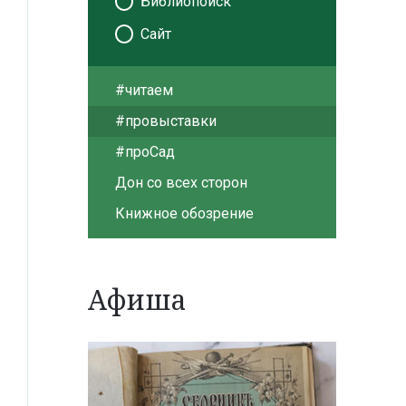
Библиопоиск
Сайт
#читаем
#провыставки
#проСад
Дон со всех сторон
Книжное обозрение
Афиша