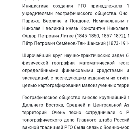
Инициатива создания РГО принадлежала 
учредителями географического общества. Оно
Париже, Берлине и Лондоне. Номинальным п
Николая I великий князь Константин Николаеви
Фёдор Петрович Литке (1845-1850, 1857-1872),
Пётр Петрович Семёнов-Тян-Шанский (1873-1914
Широчайший круг научно-практических задач 
физической географии, математической геог
определёнными финансовыми средствами и
экспедиций, с последующим изданием их отчёто
целью картографирования малоизученных террито
Географическое общество внесло крупнейший вк
Дальнего Востока, Средней и Центральной Аз
территорий. Очень тесно сотрудничали с
топографического депо Главного штаба Росси
важной традицией РГО была связь с Военно-мо