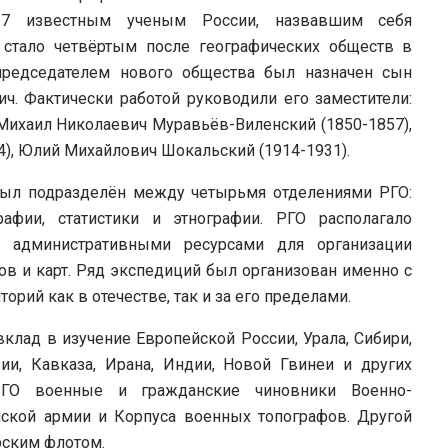
17 известным ученым России, назвавшим себя
 стало четвёртым после географических обществ в
редседателем нового общества был назначен сын
ч. Фактически работой руководили его заместители:
 Михаил Николаевич Муравьёв-Виленский (1850-1857),
), Юлий Михайлович Шокальский (1914-1931).
был подразделён между четырьмя отделениями РГО:
рафии, статистики и этнографии. РГО располагало
 административными ресурсами для организации
в и карт. Ряд экспедиций был организован именно с
рий как в отечестве, так и за его пределами.
лад в изучение Европейской России, Урала, Сибири,
ии, Кавказа, Ирана, Индии, Новой Гвинеи и других
 РГО военные и гражданские чиновники Военно-
йской армии и Корпуса военных топографов. Другой
рским флотом.