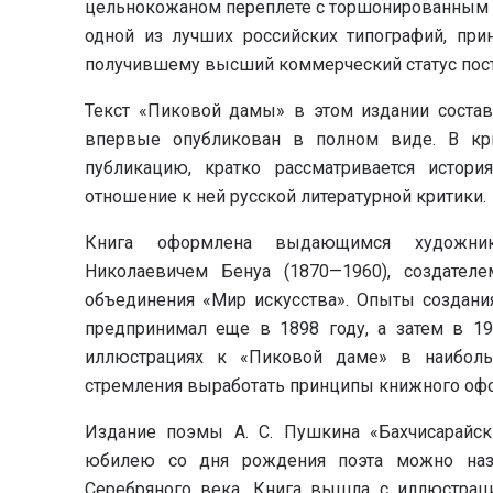
цельнокожаном переплете с торшонированным о
одной из лучших российских типографий, при
получившему высший коммерческий статус пост
Текст «Пиковой дамы» в этом издании состав
впервые опубликован в полном виде. В кри
публикацию, кратко рассматривается истори
отношение к ней русской литературной критики.
Книга оформлена выдающимся художнико
Николаевичем Бенуа (1870—1960), создател
объединения «Мир искусства». Опыты создани
предпринимал еще в 1898 году, а затем в 19
иллюстрациях к «Пиковой даме» в наиболь
стремления выработать принципы книжного оф
Издание поэмы А. С. Пушкина «Бахчисарайски
юбилею со дня рождения поэта можно назв
Серебряного века. Книга вышла с иллюстраци