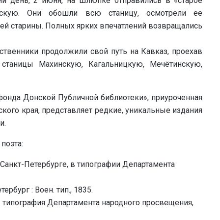
й день, 2 июня, на шлюпке отправились в «старое
асскую. Они обошли всю станицу, осмотрели ее
ей старины. Полных ярких впечатлений возвращались
твенники продолжили свой путь на Кавказ, проехав
станицы Махинскую, Кагальницкую, Мечётинскую,
онда Донской Публичной библиотеки», приуроченная
кого края, представляет редкие, уникальные издания
и.
поэта:
 Санкт-Петербурге, в типографии Департамента
ербург : Воен. тип., 1835.
г: типография Департамента народного просвещения,