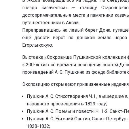
В Аксай возвращались на лодке. На следующи
гнездо казачества» — станицу Старочерк
достопримечательные места и памятники казачь
путешественники в Аксай.
Переправившись на левый берег Дона, путешес
ещё двести вёрст по донской земле через 
Егорлыкскую.
Выставка «Сокровища Пушкинской коллекции ф
к 200-летию со времени посещения поэтом Донс
произведений А. С. Пушкина из фонда библиотек
Экспозицию открывают прижизненные издания 
Пушкин А. С. Стихотворения Ч.1., вышедшие в
народного просвещения в 1829 году;
Пушкин А. С. Поэмы и повести. Ч. 1-2. Санкт-Пет
Пушкин А. С. Евгений Онегин, Санкт-Петербур
1828-1832;