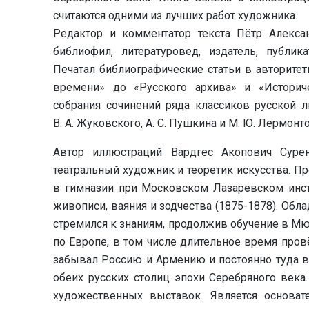
считаются одними из лучших работ художника.
Редактор и комментатор текста Пётр Алекса
библиофил, литературовед, издатель, публик
Печатал библиографические статьи в авторитет
времени» до «Русского архива» и «Историч
собрания сочинений ряда классиков русской л
В. А. Жуковского, А. С. Пушкина и М. Ю. Лермонто
Автор иллюстраций Вардгес Акопович Сурен
театральный художник и теоретик искусства. П
в гимназии при Московском Лазаревском инсти
живописи, ваяния и зодчества (1875-1878). Об
стремился к знаниям, продолжив обучение в М
по Европе, в том числе длительное время пров
забывал Россию и Армению и постоянно туда в
обеих русских столиц эпохи Серебряного века
художественных выставок. Является основат