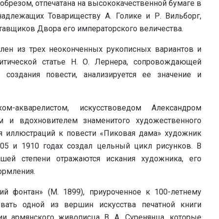
брезом, отпечатана на высококачественной бумаге в
надлежащих Товариществу А. Голике и Р. Вильборг,
авщиков Двора его императорского величества.
лен из трех неоконченных рукописных вариантов и
тической статье Н. О. Лернера, сопровождающей
я создания повести, анализируется ее значение и
м-акварелистом, искусствоведом Александром
ем и вдохновителем знаменитого художественного
я иллюстраций к повести «Пиковая дама» художник
05 и 1910 годах создал цельный цикл рисунков. В
шей степени отражаются искания художника, его
ормления.
й фонтан» (М. 1899), приуроченное к 100-летнему
ать одной из вершин искусства печатной книги
и армянского живописца В. А. Суренянца, которые