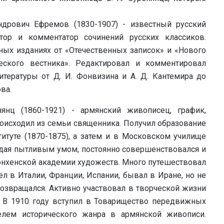
ндрович Ефремов (1830-1907) - известный русский
атор и комментатор сочинений русских классиков.
ных изданиях от «Отечественных записок» и «Нового
еского вестника». Редактировал и комментировал
итературы от Д. И. Фонвизина и А. Д. Кантемира до
ва.
янц (1860-1921) - армянский живописец, график,
роисходил из семьи священника. Получил образование
туте (1870-1875), а затем и в Московском училище
ладая пытливым умом, постоянно совершенствовался и
юнхенской академии художеств. Много путешествовал
ёл в Италии, Франции, Испании, бывал в Иране, но не
озвращался. Активно участвовал в творческой жизни
. В 1910 году вступил в Товарищество передвижных
елем исторического жанра в армянской живописи.