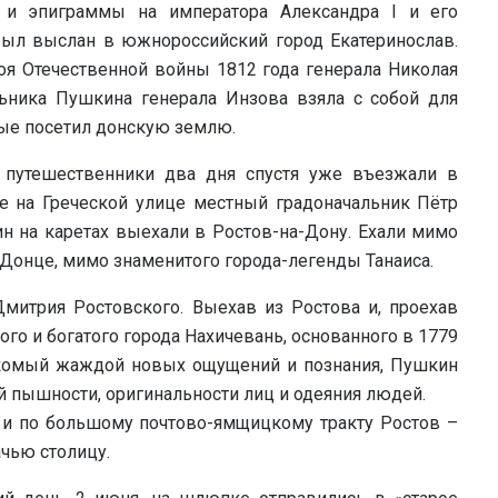
 и эпиграммы на императора Александра I и его
ыл выслан в южнороссийский город Екатеринослав.
оя Отечественной войны 1812 года генерала Николая
ьника Пушкина генерала Инзова взяла с собой для
вые посетил донскую землю.
, путешественники два дня спустя уже въезжали в
е на Греческой улице местный градоначальник Пётр
н на каретах выехали в Ростов-на-Дону. Ехали мимо
Донце, мимо знаменитого города-легенды Танаиса.
Дмитрия Ростовского. Выехав из Ростова и, проехав
го и богатого города Нахичевань, основанного в 1779
комый жаждой новых ощущений и познания, Пушкин
ой пышности, оригинальности лиц и одеяния людей.
 и по большому почтово-ямщицкому тракту Ростов –
чью столицу.