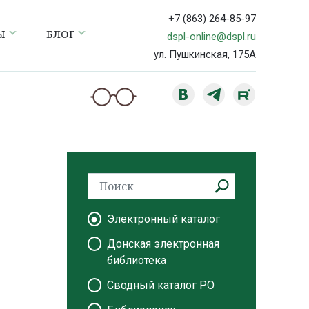
+7 (863) 264-85-97
Ы
БЛОГ
dspl-online@dspl.ru
ул. Пушкинская, 175А
Электронный каталог
Донская электронная
библиотека
Сводный каталог РО