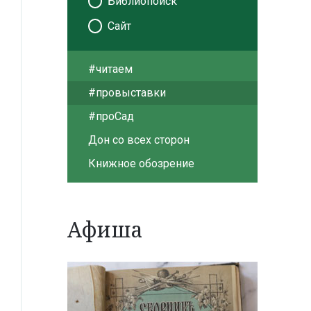
Библиопоиск
Сайт
#читаем
#провыставки
#проСад
Дон со всех сторон
Книжное обозрение
Афиша