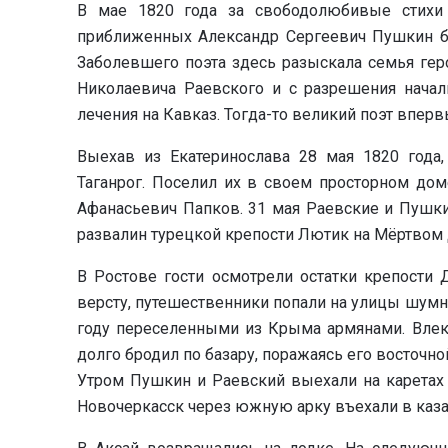
В мае 1820 года за свободолюбивые стихи
приближенных Александр Сергеевич Пушкин б
Заболевшего поэта здесь разыскала семья гер
Николаевича Раевского и с разрешения начал
лечения на Кавказ. Тогда-то великий поэт впер
Выехав из Екатеринослава 28 мая 1820 года
Таганрог. Поселил их в своем просторном дом
Афанасьевич Папков. 31 мая Раевские и Пушки
развалин турецкой крепости Лютик на Мёртвом 
В Ростове гости осмотрели остатки крепости 
версту, путешественники попали на улицы шумно
году переселенными из Крыма армянами. Вле
долго бродил по базару, поражаясь его восточн
Утром Пушкин и Раевский выехали на каретах
Новочеркасск через южную арку въехали в каза