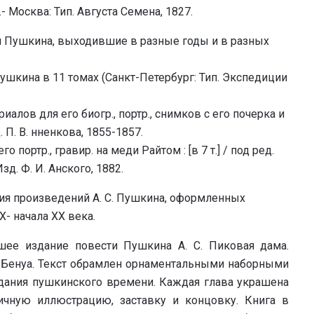
- Москва: Тип. Августа Семена, 1827.
й Пушкина, выходившие в разные годы и в разных
ушкина в 11 томах (Санкт-Петербург: Тип. Экспедиции
иалов для его биогр., портр., снимков с его почерка и
зд. П. В. нненкова, 1855-1857.
о портр., гравир. на меди Райтом : [в 7 т.] / под ред.
Изд. Ф. И. Анского, 1882.
ия произведений А. С. Пушкина, оформленных
- начала ХХ века.
шее издание повести Пушкина А. С. Пиковая дама.
а Бенуа. Текст обрамлен орнаментальными наборными
здания пушкинского времени. Каждая глава украшена
чную иллюстрацию, заставку и концовку. Книга в