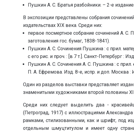
Пушкин А. С. Братья разбойники. – 2-е издание.
В экспозиции представлены собрания сочинени
издательствах XIX века. Среди них:
первое посмертное собрание сочинений А. С. П
заготовления гос. бумаг, 1838-1841).
Пушкин А. С. Сочинения Пушкина : с прил. матер
с его рис. и проч. : [в 7 т.]. Санкт-Петербург : И
Пушкин А. С. Сочинения А. С. Пушкина : с прил. ег
П. А. Ефремова. Изд. 8-е, испр. и доп. Москва : 
Один из разделов выставки представляет издан
знаменитыми художниками второй половины XIX
Среди них следует выделить два - красивей
(Петроград, 1917) с иллюстрациями Александр
рамками, стилизованными, как и шрифт, под и
отдельным шмуцтитулом и имеет одну страни