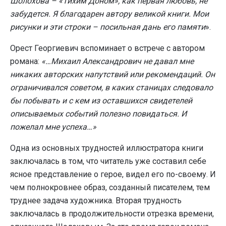
Шолохова – «Тихим Доном», как первая любовь, не
забудется. Я благодарен автору великой книги. Мои
рисунки и эти строки – посильная дань его памяти
».
Орест Георгиевич вспоминает о встрече с автором
романа:
«…Михаил Александрович не давал мне
никаких авторских напутствий или рекомендаций. Он
ограничивался советом, в каких станицах следовало
бы побывать и с кем из оставшихся свидетелей
описываемых событий полезно повидаться. И
пожелал мне успеха…»
Одна из основных трудностей иллюстратора книги
заключалась в том, что читатель уже составил себе
ясное представление о герое, видел его по-своему. И
чем полнокровнее образ, созданный писателем, тем
труднее задача художника. Вторая трудность
заключалась в продолжительности отрезка времени,