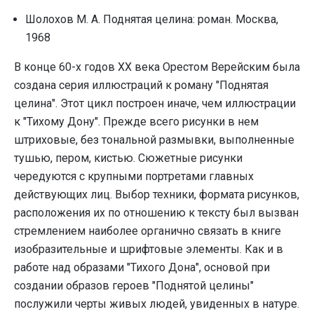
Шолохов М. А. Поднятая целина: роман. Москва,
1968
В конце 60-х годов ХХ века Орестом Верейским была
создана серия иллюстраций к роману "Поднятая
целина". Этот цикл построен иначе, чем иллюстрации
к "Тихому Дону". Прежде всего рисунки в нем
штриховые, без тональной размывки, выполненные
тушью, пером, кистью. Сюжетные рисунки
чередуются с крупными портретами главных
действующих лиц. Выбор техники, формата рисунков,
расположения их по отношению к тексту был вызван
стремлением наиболее органично связать в книге
изобразительные и шрифтовые элементы. Как и в
работе над образами "Тихого Дона", основой при
создании образов героев "Поднятой целины"
послужили черты живых людей, увиденных в натуре.