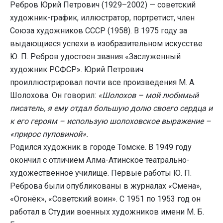
Ребров Юрий Петрович (1929–2002) — советский
художник-график, иллюстратор, портретист, член
Союза художников СССР (1958). В 1975 году за
выдающиеся успехи в изобразительном искусстве
Ю. П. Ребров удостоен звания «Заслуженный
художник РСФСР». Юрий Петрович
проиллюстрировал почти все произведения М. А.
Шолохова. Он говорил:
«Шолохов – мой любимый
писатель, я ему отдал большую долю своего сердца и
к его героям – использую шолоховское выражение –
«прирос пуповиной».
Родился художник в городе Томске. В 1949 году
окончил с отличием Алма-Атинское театрально-
художественное училище. Первые работы Ю. П.
Реброва были опубликованы в журналах «Смена»,
«Огонёк», «Советский воин». С 1951 по 1953 год он
работал в Студии военных художников имени М. Б.