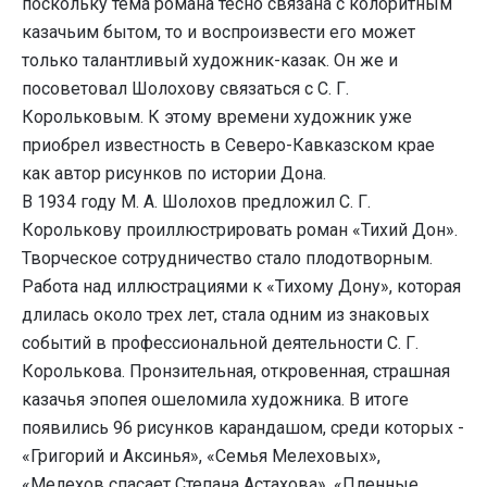
поскольку тема романа тесно связана с колоритным
казачьим бытом, то и воспроизвести его может
только талантливый художник-казак. Он же и
посоветовал Шолохову связаться с С. Г.
Корольковым. К этому времени художник уже
приобрел известность в Северо-Кавказском крае
как автор рисунков по истории Дона.
В 1934 году М. А. Шолохов предложил С. Г.
Королькову проиллюстрировать роман «Тихий Дон».
Творческое сотрудничество стало плодотворным.
Работа над иллюстрациями к «Тихому Дону», которая
длилась около трех лет, стала одним из знаковых
событий в профессиональной деятельности С. Г.
Королькова. Пронзительная, откровенная, страшная
казачья эпопея ошеломила художника. В итоге
появились 96 рисунков карандашом, среди которых -
«Григорий и Аксинья», «Семья Мелеховых»,
«Мелехов спасает Степана Астахова», «Пленные