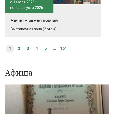
c 1 июля 2026
по 29 августа 2026
Чечня – земля нохчий
Выставочная зона (2 этаж)
1
2
3
4
5
...
161
Афиша