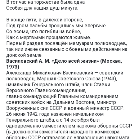
В тот час на торжестве была одна
Особая для наших душ минута.
В конце пути, в далёкой стороне,
Под гром пальбы прощались мы впервые
Со всеми, что погибли на войне,
Как с мертвыми прощаются живые.
Первый раздел посвящён мемуарам полководцев,
так или иначе связанных с боевыми действиями на
донской земле.
Василевский А. М. «Дело всей жизни» (Москва,
1973)
Александр Михайлович Василевский — советский
полководец, Маршал Советского Союза (1943),
начальник Генерального штаба, член Ставки
Верховного Главнокомандования,
главнокомандующий Главным командованием
советских войск на Дальнем Востоке, министр
Вооружённых сил СССР и военный министр СССР.
26 июня 1942 года назначен начальником
Генерального штаба, а с 14 октября был
одновременно заместителем наркома обороны СССР
(в должности заместителя народного комиссара
обороны СССР оставался до упразднения наркомата