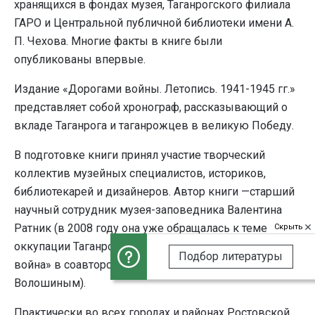
хранящихся в фондах музея, Таганрогского филиала
ГАРО и Центральной публичной библиотеки имени А.
П. Чехова. Многие факты в книге были
опубликованы впервые.
Издание «Дорогами войны. Летопись. 1941-1945 гг.»
представляет собой хронограф, рассказывающий о
вкладе Таганрога и таганрожцев в великую Победу.
В подготовке книги принял участие творческий
коллектив музейных специалистов, историков,
библиотекарей и дизайнеров. Автор книги —старший
научный сотрудник музея-заповедника Валентина
Ратник (в 2008 году она уже обращалась к теме
Скрыть
оккупации Таганрога, выпустив книгу «Вчера была
Подбор литературы
война» в соавторстве с журналистом Виктором
Волошиным).
Практически во всех городах и районах Ростовской