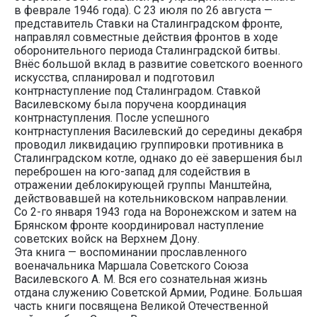
в феврале 1946 года). С 23 июля по 26 августа —
представитель Ставки на Сталинградском фронте,
направлял совместные действия фронтов в ходе
оборонительного периода Сталинградской битвы.
Внёс большой вклад в развитие советского военного
искусства, спланировал и подготовил
контрнаступление под Сталинградом. Ставкой
Василевскому была поручена координация
контрнаступления. После успешного
контрнаступления Василевский до середины декабря
проводил ликвидацию группировки противника в
Сталинградском котле, однако до её завершения был
переброшен на юго-запад для содействия в
отражении деблокирующей группы Манштейна,
действовавшей на котельниковском направлении.
Со 2-го января 1943 года на Воронежском и затем на
Брянском фронте координировал наступление
советских войск на Верхнем Дону.
Эта книга — воспоминании прославленного
военачальника Маршала Советского Союза
Василевского А. М. Вся его сознательная жизнь
отдана служению Советской Армии, Родине. Большая
часть книги посвящена Великой Отечественной