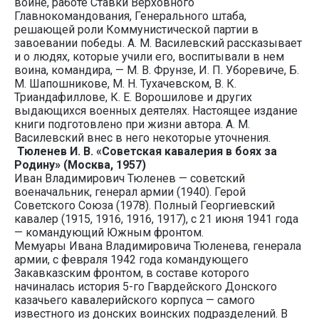
войне, работе Ставки Верховного
Главнокомандования, Генерального штаба,
решающей роли Коммунистической партии в
завоевании победы. А. М. Василевский рассказывает
и о людях, которые учили его, воспитывали в нем
воина, командира, — М. В. Фрунзе, И. П. Уборевиче, Б.
М. Шапошникове, М. Н. Тухачевском, В. К.
Триандафиллове, К. Е. Ворошилове и других
выдающихся военных деятелях. Настоящее издание
книги подготовлено при жизни автора. А. М.
Василевский внес в него некоторые уточнения.
Тюленев И. В. «Советская кавалерия в боях за
Родину» (Москва, 1957)
Иван Владимирович Тюленев — советский
военачальник, генерал армии (1940). Герой
Советского Союза (1978). Полный Георгиевский
кавалер (1915, 1916, 1916, 1917), с 21 июня 1941 года
— командующий Южным фронтом.
Мемуары Ивана Владимировича Тюленева, генерала
армии, с февраля 1942 года командующего
Закавказским фронтом, в составе которого
начиналась история 5-го Гвардейского Донского
казачьего кавалерийского корпуса — самого
известного из донских воинских подразделений. В