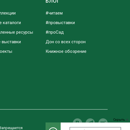
Ы
БЛОГ
ллекции
#читаем
е каталоги
#провыставки
аленные ресурсы
#проСад
е выставки
Дон со всех сторон
роекты
Книжное обозрение
Скрыть
 Запрещается