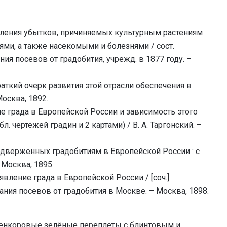
деления убытков, причиняемых культурным растениям
ми, а также насекомыми и болезнями / сост.
ания посевов от градобития, учрежд. в 1877 году. –
краткий очерк развития этой отрасли обеспечения в
Москва, 1892.
ие града в Европейской России и зависимость этого
л. чертежей градин и 2 картами) / В. А. Таргонский. –
подверженных градобитиям в Европейской России : с
– Москва, 1895.
 явление града в Европейской России / [соч.]
ования посевов от градобития в Москве. – Москва, 1898.
ленкоровые зелёные переплёты с блинтовым и