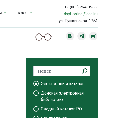
+7 (863) 264-85-97
Ы
БЛОГ
dspl-online@dspl.ru
ул. Пушкинская, 175А
Электронный каталог
Донская электронная
библиотека
Сводный каталог РО