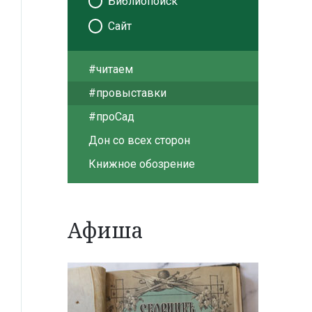
Библиопоиск
Сайт
#читаем
#провыставки
#проСад
Дон со всех сторон
Книжное обозрение
Афиша