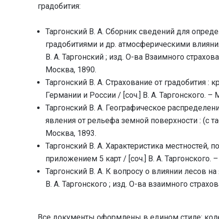
градобития:
Таргонский В. А. Сборник сведений для опре
градобитиями и др. атмосферическими влияния
В. А. Таргонский ; изд. О-ва Взаимного страхов
Москва, 1890.
Таргонский В. А. Страхование от градобития : 
Германии и России / [соч.] В. А. Таргонского. – 
Таргонский В. А. Географическое распределен
явления от рельефа земной поверхности : (с таб
Москва, 1893.
Таргонский В. А. Характеристика местностей, 
приложением 5 карт / [соч.] В. А. Таргонского. 
Таргонский В. А. К вопросу о влиянии лесов на
В. А. Таргонского ; изд. О-ва взаимного страх
Все документы оформлены в едином стиле: ко