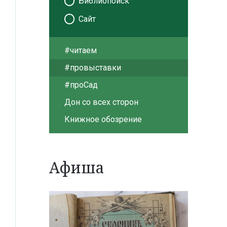
Библиопоиск
Сайт
#читаем
#провыставки
#проСад
Дон со всех сторон
Книжное обозрение
Афиша