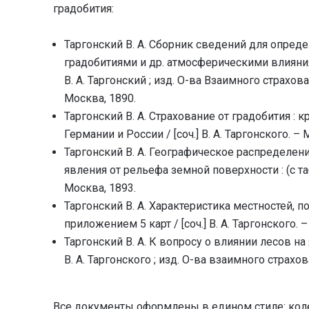
градобития:
Таргонский В. А. Сборник сведений для опре
градобитиями и др. атмосферическими влияния
В. А. Таргонский ; изд. О-ва Взаимного страхов
Москва, 1890.
Таргонский В. А. Страхование от градобития : 
Германии и России / [соч.] В. А. Таргонского. – 
Таргонский В. А. Географическое распределен
явления от рельефа земной поверхности : (с таб
Москва, 1893.
Таргонский В. А. Характеристика местностей, 
приложением 5 карт / [соч.] В. А. Таргонского. 
Таргонский В. А. К вопросу о влиянии лесов на
В. А. Таргонского ; изд. О-ва взаимного страх
Все документы оформлены в едином стиле: ко