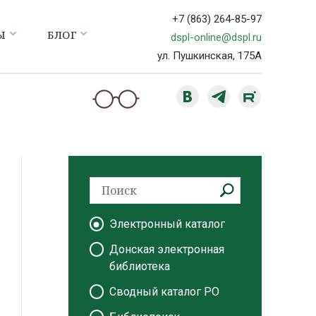
+7 (863) 264-85-97
Ы
БЛОГ
dspl-online@dspl.ru
ул. Пушкинская, 175А
Электронный каталог
Донская электронная
библиотека
Сводный каталог РО