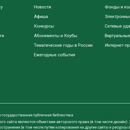
ку
Новости
Фонды и ко
Афиша
Электронны
Конкурсы
Сетевые уд
ги
Абонементы и Клубы
Виртуальны
Тематические годы в России
Интернет-п
Ежегодные события
я государственная публичная библиотека
ого сайта являются объектами авторского права (в том числе дизайн).
странение (в том числе путём копирования на другие сайты и ресурсы 