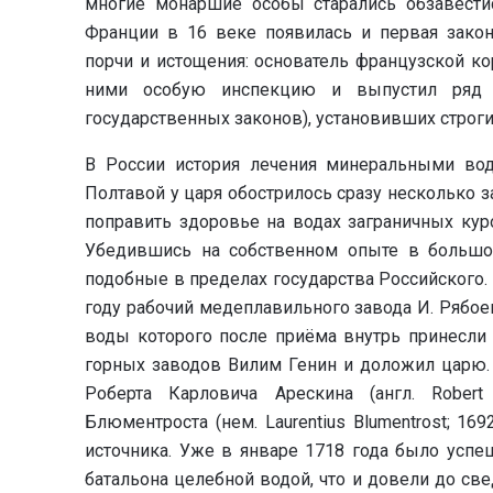
многие монаршие особы старались обзавести
Франции в 16 веке появилась и первая закон
порчи и истощения: основатель французской ко
ними особую инспекцию и выпустил ряд о
государственных законов), установивших строг
В России история лечения минеральными вод
Полтавой у царя обострилось сразу несколько 
поправить здоровье на водах заграничных куро
Убедившись на собственном опыте в большой
подобные в пределах государства Российского.
году рабочий медеплавильного завода И. Рябое
воды которого после приёма внутрь принесли
горных заводов Вилим Генин и доложил царю. 
Роберта Карловича Арескина (англ. Robert
Блюментроста (нем. Laurentius Blumentrost; 1
источника. Уже в январе 1718 года было успе
батальона целебной водой, что и довели до св