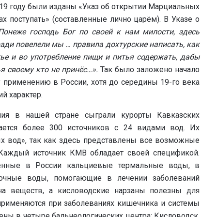
719 году были изданы «Указ об открытии Марциальных
ах поступать» (составленные лично царём). В Указе о
Понеже господь Бог по своей к нам милости, здесь
ради повелели мы … правила дохтурские написать, как
ье и во употребление пищи и питья содержать, дабы
я своему кто не принёс…».
Так было заложено начало
 применению в России, хотя до середины 19-го века
й характер.
ния в нашей стране сыграли курорты Кавказских
ается более 300 источников с 24 видами вод. Их
х вод», так как здесь представлены все возможные
 Каждый источник КМВ обладает своей спецификой.
енные в России кальциевые термальные воды, в
елочные воды, помогающие в лечении заболеваний
на веществ, а кисловодские нарзаны полезны для
применяются при заболеваниях кишечника и системы
ы в четыре бальнеологических центра: Кисловодск,