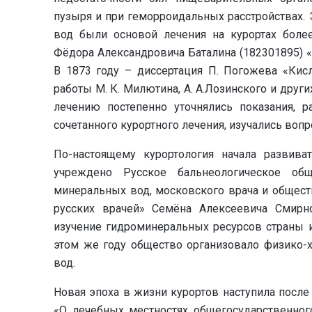
пузыря и при геморроидальных расстройствах.
вод были основой лечения на курортах более
Фёдора Александровича Баталина (182301895) 
В 1873 году – диссертация П. Погожева «Кисл
работы М. К. Милютина, А. А.Лозинского и друг
лечению постепенно уточнялись показания, 
сочетанного курортного лечения, изучались во
По-настоящему курортология начала развива
учреждено Русское бальнеологическое об
минеральных вод, московского врача и обществ
русских врачей» Семёна Алексеевича Смирно
изучение гидроминеральных ресурсов страны и
этом же году общество организовало физико-
вод.
Новая эпоха в жизни курортов наступила после
«О лечебных местностях общегосударственног