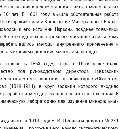
 Эти показания и рекомендации к питью минеральных
 30 лет. В 1861 году вышла обстоятельная работа
«Пятигорский край и Кавказские Минеральные Воды»,
оводск и его источник Нарзан», позднее появились
их. Во всех уделялось огромное внимание и питьевому
разрабатывались методы внутреннего применения и
просы механизма действия минеральной воды.
ть только в 1863 году, когда в Пятигорске было
щество под руководством директора Кавказских
енного деятеля, одного из организаторов «Общества
ва (1819-1911), в круг заданий которого входило
 разработка методов бальнеологического лечения. В
химическую лабораторию для изучения минеральных
 изданного в 1919 году В. И. Лениным декрета № 231
о значения», положившего начало систематическому