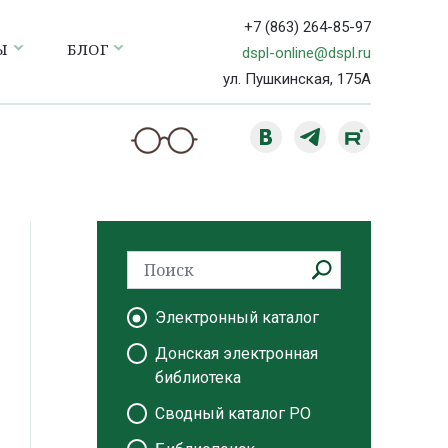
+7 (863) 264-85-97
Ы
БЛОГ
dspl-online@dspl.ru
ул. Пушкинская, 175А
Электронный каталог
Донская электронная
библиотека
Сводный каталог РО