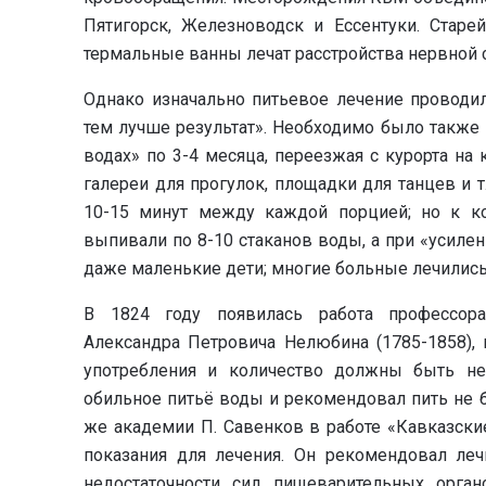
Пятигорск, Железноводск и Ессентуки. Стар
термальные ванны лечат расстройства нервной 
Однако изначально питьевое лечение проводи
тем лучше результат». Необходимо было также 
водах» по 3-4 месяца, переезжая с курорта на
галереи для прогулок, площадки для танцев и 
10-15 минут между каждой порцией; но к к
выпивали по 8-10 стаканов воды, а при «усиле
даже маленькие дети; многие больные лечились 
В 1824 году появилась работа профессора
Александра Петровича Нелюбина (1785-1858), 
употребления и количество должны быть не
обильное питьё воды и рекомендовал пить не б
же академии П. Савенков в работе «Кавказск
показания для лечения. Он рекомендовал леч
недостаточности сил пищеварительных орган