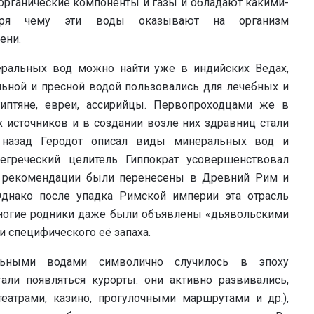
рганические компоненты и газы и обладают какими-
одаря чему эти воды оказывают на организм
ени.
ральных вод можно найти уже в индийских Ведах,
льной и пресной водой пользовались для лечебных и
гиптяне, евреи, ассирийцы. Первопроходцами же в
источников и в создании возле них здравниц стали
 назад Геродот описал виды минеральных вод и
егреческий целитель Гиппократ усовершенствовал
и рекомендации были перенесены в Древний Рим и
Однако после упадка Римской империи эта отрасль
многие родники даже были объявлены «дьявольскими
и специфического её запаха.
альными водами символично случилось в эпоху
али появляться курорты: они активно развивались,
театрами, казино, прогулочными маршрутами и др.),