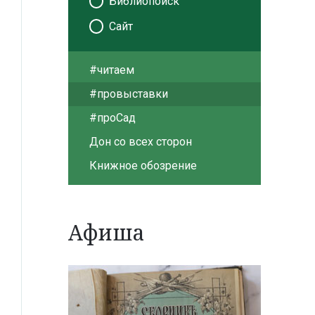
Библиопоиск
Сайт
#читаем
#провыставки
#проСад
Дон со всех сторон
Книжное обозрение
Афиша