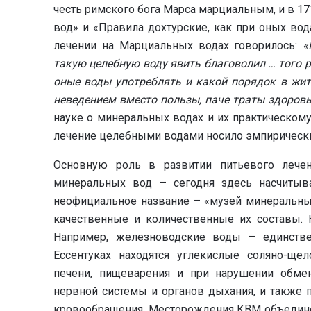
честь римского бога Марса марциальным, и в 1
вод» и «Правила дохтурские, как при оных вод
лечении на Марциальных водах говорилось:
«
такую целебную воду явить благоволил … того 
оные воды употреблять и какой порядок в жит
неведением вместо пользы, паче траты здоровь
науке о минеральных водах и их практическому
лечение целебными водами носило эмпирически
Основную роль в развитии питьевого лече
минеральных вод – сегодня здесь насчитыв
неофициальное название – «музей минеральны
качественные и количественные их составы.
Например, железноводские воды – единств
Ессентуках находятся углекислые соляно-щ
печени, пищеварения и при нарушении обме
нервной системы и органов дыхания, и также 
кровообращения. Месторождения КВМ объединен