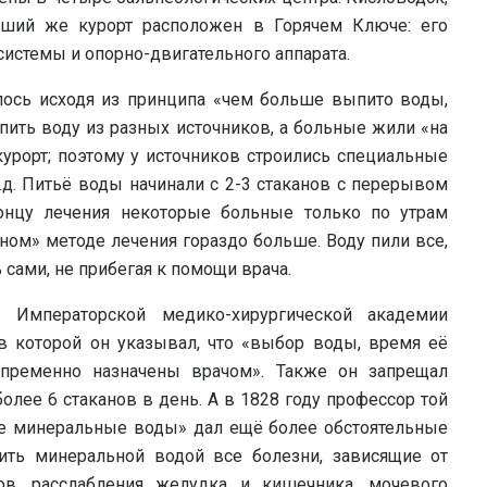
ейший же курорт расположен в Горячем Ключе: его
системы и опорно-двигательного аппарата.
лось исходя из принципа «чем больше выпито воды,
пить воду из разных источников, а больные жили «на
 курорт; поэтому у источников строились специальные
т.д. Питьё воды начинали с 2-3 стаканов с перерывом
онцу лечения некоторые больные только по утрам
нном» методе лечения гораздо больше. Воду пили все,
сами, не прибегая к помощи врача.
 Императорской медико-хирургической академии
в которой он указывал, что «выбор воды, время её
пременно назначены врачом». Также он запрещал
олее 6 стаканов в день. А в 1828 году профессор той
ие минеральные воды» дал ещё более обстоятельные
ить минеральной водой все болезни, зависящие от
ов, расслабления желудка и кишечника, мочевого