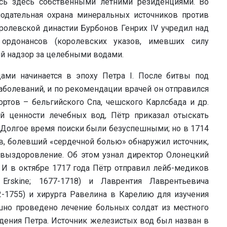
сь здесь собственными летними резиденциями. Во
одательная охрана минеральных источников против
ролевской династии Бурбонов Генрих IV учредил над
рдонансов (королевских указов, имевших силу
ий надзор за целебными водами.
ами начинается в эпоху Петра I. После битвы под
заболеваний, и по рекомендации врачей он отправился
ртов – бельгийского Спа, чешского Карлсбада и др.
 ценности лечебных вод, Пётр приказал отыскать
 Долгое время поиски были безуспешными; но в 1714
в, болевший «сердечной болью» обнаружил источник,
 выздоровление. Об этом узнал директор Олонецкий
И в октябре 1717 года Пётр отправил лейб-медиков
 Erskine; 1677-1718) и Лаврентия Лаврентьевича
692-1755) и хирурга Равелина в Карелию для изучения
шно проведено лечение больных солдат из местного
едения Петра. Источник железистых вод был назван в