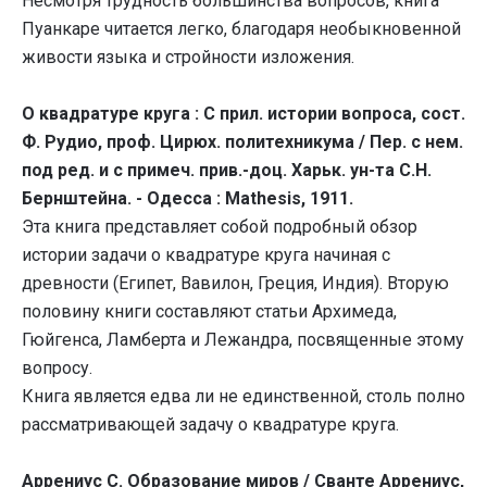
Несмотря трудность большинства вопросов, книга
Пуанкаре читается легко, благодаря необыкновенной
живости языка и стройности изложения.
О квадратуре круга : С прил. истории вопроса, сост.
Ф. Рудио, проф. Цирюх. политехникума / Пер. с нем.
под ред. и с примеч. прив.-доц. Харьк. ун-та С.Н.
Бернштейна. - Одесса : Mathesis, 1911.
Эта книга представляет собой подробный обзор
истории задачи о квадратуре круга начиная с
древности (Египет, Вавилон, Греция, Индия). Вторую
половину книги составляют статьи Архимеда,
Гюйгенса, Ламберта и Лежандра, посвященные этому
вопросу.
Книга является едва ли не единственной, столь полно
рассматривающей задачу о квадратуре круга.
Аррениус С. Образование миров / Сванте Аррениус,