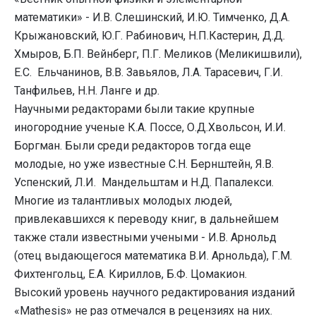
математики» - И.В. Слешинский, И.Ю. Тимченко, Д.А.
Крыжановский, Ю.Г. Рабинович, Н.П.Кастерин, Д.Д.
Хмыров, Б.П. Вейнберг, П.Г. Меликов (Меликишвили),
Е.С. Ельчанинов, В.В. Завьялов, Л.А. Тарасевич, Г.И.
Танфильев, Н.Н. Ланге и др.
Научными редакторами были такие крупные
иногородние ученые К.А. Поссе, О.Д.Хвольсон, И.И.
Боргман. Были среди редакторов тогда еще
молодые, но уже известные С.Н. Бернштейн, Я.В.
Успенский, Л.И. Мандельштам и Н.Д. Папалекси.
Многие из талантливых молодых людей,
привлекавшихся к переводу книг, в дальнейшем
также стали известными учеными - И.В. Арнольд
(отец выдающегося математика В.И. Арнольда), Г.М.
Фихтенгольц, Е.А. Кириллов, Б.Ф. Цомакион.
Высокий уровень научного редактирования изданий
«Mathesis» не раз отмечался в рецензиях на них.