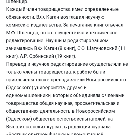
Шпенцер.
Каждый член товарищества имел определенные
обязанности. В.Ф. Каган возглавил научную
комиссию издательства. За печатание книг отвечал
М.Ф. Шпенцер, он же осуществлял и техническое
редактирование. Научным редактированием
занимались В.Ф. Каган (8 книг), С.О. Шатуновский (11
книг), А.Р. Орбинский (19 книг).
Перевод и научное редактирование осуществляли не
только члены товарищества, к работе были
привлечены также преподаватели Новороссийского
(Одесского) университета, друзья и
единомышленники, которых объединяла с членами
товарищества общая научная, просветительская и
общественная деятельность в Новороссийском
(Одесском) обществе естествоиспытателей, на
Высших женских курсах, в редакции журнала
«Вестник опытной физики и элементарной