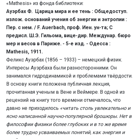
«Mathesis» из фонда библиотеки:
Ауэрбах Ф. Царица мира и ее тень : Общедоступ.
излож. оснований учения об энергии и энтропии :
Пер. с нем. / F. Auerbach, проф. Иен. ун-та; С
предисл. Ш.Э. Гильома, вице-дир. Междунар. бюро
мер и весов в Париже. - 5-е изд. - Одесса :
Mathesis, 1911.
Феликс Ауэрбах (1856 – 1933) – немецкий физик.
Интересы Ауэрбаха были разносторонними. Он
занимался гидродинамикой и проблемами твёрдости.
В основу книги положена публичная лекция,
прочитанная ученым в Вене и Веймере. В одной из
рецензий на книгу того времени отмечалось, что
давно не приходилось
«читать столь увлекательно и
ясно написанной научно-популярной брошюры. Нет в
философии физики более глубоких и в то же время
более трудно усваиваемых понятий, как энергия и