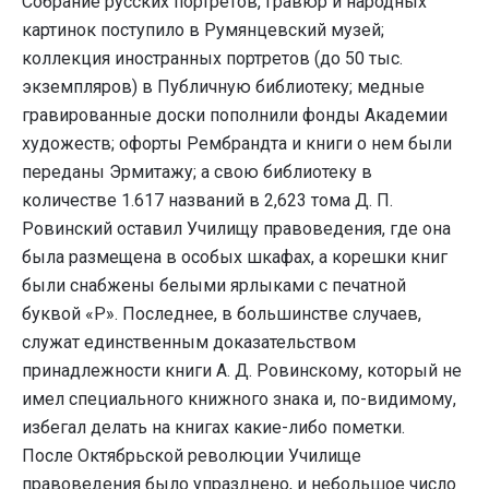
Собрание русских портретов, гравюр и народных
картинок поступило в Румянцевский музей;
коллекция иностранных портретов (до 50 тыс.
экземпляров) в Публичную библиотеку; медные
гравированные доски пополнили фонды Академии
художеств; офорты Рембрандта и книги о нем были
переданы Эрмитажу; а свою библиотеку в
количестве 1.617 названий в 2,623 тома Д. П.
Ровинский оставил Училищу правоведения, где она
была размещена в особых шкафах, а корешки книг
были снабжены белыми ярлыками с печатной
буквой «Р». Последнее, в большинстве случаев,
служат единственным доказательством
принадлежности книги А. Д. Ровинскому, который не
имел специального книжного знака и, по-видимому,
избегал делать на книгах какие-либо пометки.
После Октябрьской революции Училище
правоведения было упразднено, и небольшое число