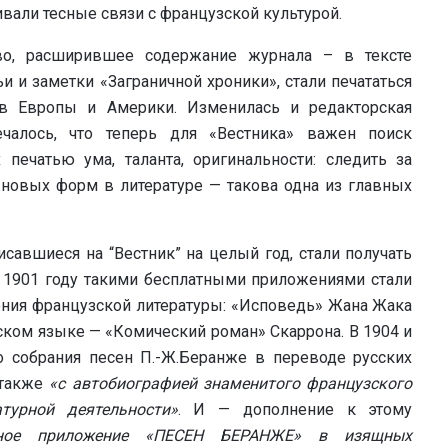
вали тесные связи с французской культурой.
во, расширившее содержание журнала – в тексте
 и заметки «Заграничной хроники», стали печататься
ов Европы и Америки. Изменилась и редакторская
чалось, что теперь для «Вестника» важен поиск
печатью ума, таланта, оригинальности: следить за
новых форм в литературе — такова одна из главных
исавшиеся на “Вестник” на целый год, стали получать
 1901 году такими бесплатными приложениями стали
ния французской литературы: «Исповедь» Жана Жака
ском языке — «Комический роман» Скаррона. В 1904 и
 собрания песен П.-Ж.Беранже в переводе русских
 также
«с автобиографией знаменитого французского
турной деятельности»
. И — дополнение к этому
ьное приложение «ПЕСЕН БЕРАНЖЕ» в изящных