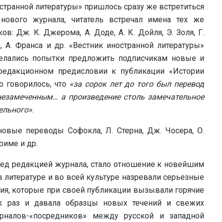
ностранной литературы» пришлось сразу же встретиться
нового журнала, читатель встречал имена тех же
: Дж. К. Джерома, А. Доде, А. К. Дойля, Э. Золя, Г.
а, А. Франса и др. «Вестник иностранной литературы»
делались попытки предложить подписчикам новые и
редакционном предисловии к публикации «Истории
о говорилось, что
«за сорок лет до того был перевод
незамеченным… а произведение столь замечательное
ельного»
.
новые переводы Софокла, Л. Стерна, Дж. Чосера, О.
ериме и др.
ед редакцией журнала, стало отношение к новейшим
в литературе и во всей культуре назревали серьезные
ия, которые при своей публикации вызывали горячие
ак раз и давала образцы новых течений и свежих
рналов-«посредников» между русской и западной