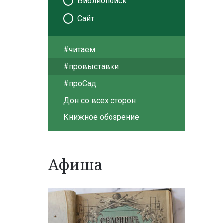
Библиопоиск
Сайт
#читаем
#провыставки
#проСад
Дон со всех сторон
Книжное обозрение
Афиша