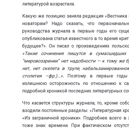
литературой возрастала.
Какую же позицию заняла редакция «Вестника 
новаторам? Надо сказать, что первоначаль
руководства журнала в первые годы его суще
опубликована статья известного в то время кри
будущее?». Он писал о произведениях польск
«Такие сочинения пишутся в сумасшедших
“мировоззрении” нет надобности — к тому же б
нет, нет скелета в трупе, набальзамированно
столетия –фр.)…».
Поэтому в первые годы с
излишнюю осторожность по отношению к са
подробной хроникой последних литературных со
Что касается структуры журнала, то, кроме со
входили постоянные разделы: «Литературная хро
«Из заграничной хроники». Подробнее всего в 
тоже знак времени. При фактическом отсутс