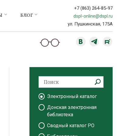
+7 (863) 264-85-97
Ы
БЛОГ
dspl-online@dspl.ru
ул. Пушкинская, 175А
Электронный каталог
Донская электронная
библиотека
Сводный каталог РО