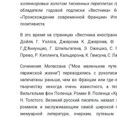
коленкоровых золотом тисненных переплетах п
обладатели годовой подписки «Вестника» 
«Происхождение современной Франции» Ипп
позитивиста.
В это время на страницах «Вестника иностран
Дойля, Г. Уэллса, Джерома К. Джерома, Ф. Б
Г.Д’Аннунцио, Г. Шпильгагена, Э. Ожешко, С.
Прево, Р. Киплинга, Кальдерона, К. Гамсуна, С. Л
Сочинения Мопассана (”Мои маленькие путе
парижской жизни”) переводились с рукописи
напечатаны раньше, чем во Франции или где-
творчеству некогда очень известного, а т
Вильгельма фон Поленца. Роман В. Поленца «Кр
Н. Толстого. Великий русский писатель назва
романов и заслуживающим самой широкой п
мемуарной литературе, очеркам, путевым