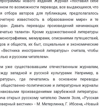
программы нового издания. Журнал «поставил себе
нном по возможности переводе, все выдающееся, что
ся отбора авторов для публикации, предполагалось
очетную известность в образованном мире» и те
тора». Давать переводы произведений начинающих
ечатью таланта». Кроме художественной литературы
монографиями, мемуарами, описаниями путешествий,
ов и обществ, их быт, социальные и экономические
«Вестника иностранной литературы» считала, чтобы
лью и русским читателем».
им уже существовавшим отечественным журналам,
ду западной и русской культурами. Например, в
ературы», где печатались в основном переводы
е общественно-политические и литературные журналы
 знаковыми произведениями зарубежной литературы.
ича открыл русскому читателю Эмиля Золя, «Русская
«Северный вестник» - М. Метерлинка, Г. Ибсена, «Новый