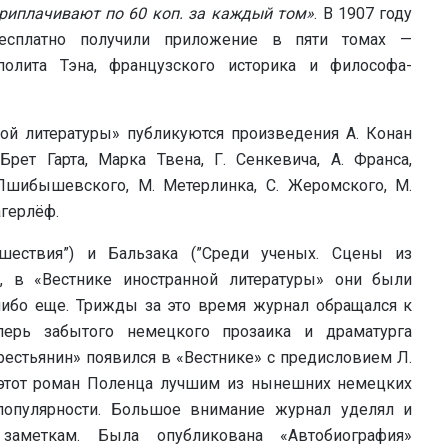
риплачивают по 60 коп. за каждый том»
. В 1907 году
бесплатно получили приложение в пяти томах —
олита Тэна, французского историка и философа-
ной литературы» публикуются произведения А. Конан
рет Гарта, Марка Твена, Г. Сенкевича, А. Франса,
 Пшибышевского, М. Метерлинка, С. Жеромского, М.
агерлёф.
шествия”) и Бальзака (”Среди ученых. Сцены из
, в «Вестнике иностранной литературы» они были
либо еще. Трижды за это время журнал обращался к
еперь забытого немецкого прозаика и драматурга
естьянин» появился в «Вестнике» с предисловием Л.
л этот роман Поленца лучшим из нынешних немецких
опулярности. Большое внимание журнал уделял и
 заметкам. Была опубликована «Автобиография»