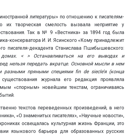
иностранной литературы» по отношению к писателям-
но их творческая смелость вызвала неприятие у
ствования. Так в № 9 «Вестника» за 1894 год была
тика-консерватора И. И. Ясинского «Кому принадлежит
ого писателя-декадента Станислава Пшибышевского:
 домах. < > Останавливаться на его выводах и
ред нельзя передать вкратце. Основной мысли в нем
м разными пряными специями fin de siecle’я (конца
уществования журнала его редакция проявляла
мым «спорным» новейшим текстам, ограничиваясь
бытий.
бственно текстов переведенных произведений, в него
ника», «О знаменитых писателях», «Научные новости»,
хрониках освещалась культурная жизнь Франции, это
твии языкового барьера для образованных русских