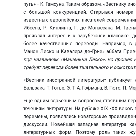
путь» - К. Гамсуна. Таким образом, «Вестнику и
с большой конкуренцией. Открывая номера 
известных европейских писателей-современников
Ибсена, Р. Киплинга, Г. де Мопассана, М. Твен
проявлял интерес и к зарубежной классике, 
более качественные переводы. Например, в 
Манон Леско и Кавалера де-Грие» аббата Прев
под названием «Машенька Леско», но прошел 
требует перевода более тщательного и осмотрит
«Вестник иностранной литературы» публикует 
Бальзака, Т. Готье, Э. Т. А. Гофмана, В. Гюго, П. М
Еще одним серьезным вопросом, стоявшим пер
течениям литературы. На рубеже XIX -ХХ веков 
перемены, появлялись новаторские произведен
дискуссии. Новейшая западная литература к
литературных форм. Поэтому роль таких жу