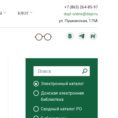
+7 (863) 264-85-97
Ы
БЛОГ
dspl-online@dspl.ru
ул. Пушкинская, 175А
Электронный каталог
Донская электронная
библиотека
Сводный каталог РО