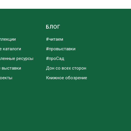
Ы
БЛОГ
ллекции
#читаем
е каталоги
#провыставки
аленные ресурсы
#проСад
е выставки
Дон со всех сторон
роекты
Книжное обозрение