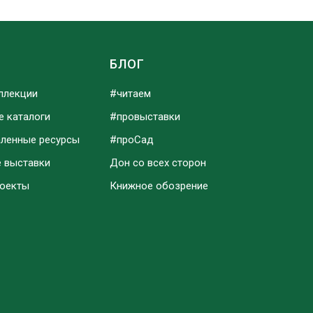
Ы
БЛОГ
ллекции
#читаем
е каталоги
#провыставки
аленные ресурсы
#проСад
е выставки
Дон со всех сторон
роекты
Книжное обозрение