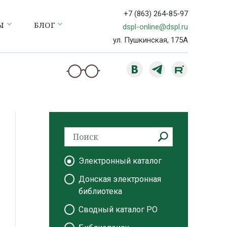
+7 (863) 264-85-97
Ы
БЛОГ
dspl-online@dspl.ru
ул. Пушкинская, 175А
Электронный каталог
Донская электронная
библиотека
Сводный каталог РО