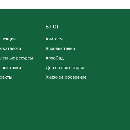
Ы
БЛОГ
ллекции
#читаем
е каталоги
#провыставки
аленные ресурсы
#проСад
е выставки
Дон со всех сторон
роекты
Книжное обозрение