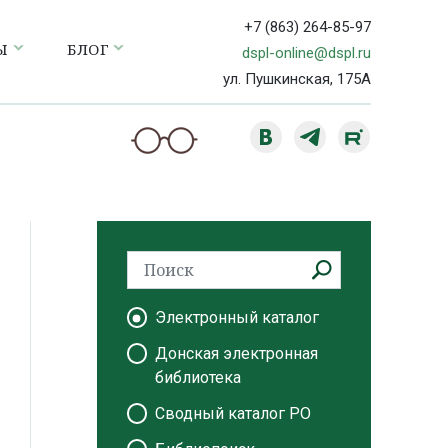
+7 (863) 264-85-97
Ы
БЛОГ
dspl-online@dspl.ru
ул. Пушкинская, 175А
Электронный каталог
Донская электронная
библиотека
Сводный каталог РО