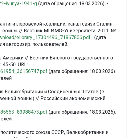
22-iyunya-1941-g
(дата обращения: 18.03.2026). -
в антигитлеровской коалиции: канал связи Сталин-
й войны // Вестник МГИМО-Университета. 2011. №
download/elibrary_17304496_71867806.pdf
(дата
для авторизир. пользователей.
из Америки // Вестник Вятского государственного
 45-50. URL:
20361954_36156747.pdf
(дата обращения: 18.03.2026).
телей.
ия Великобритании и Соединенных Штатов (в
твенной войны) // Российский экономический
18085563_83988473.pdf
(дата обращения: 18.03.2026).
телей.
-политического союза СССР, Великобритании и