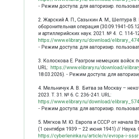
- Режим доступа: для авторизир. пользова
2. Жарский А. П., Сазыкин А. М., Шептура В
оборонительная операция (30.09.1941-05.1
и артиллерийских наук. 2021. № 4. С. 114-12
https://www.elibrary.ru/download/elibrary_
- Режим доступа: для авторизир. пользова
3. Колоскова Е. Разгром немецких войск по
URL:
https://www.elibrary.ru/download/elib
18.03.2026). - Режим доступа: для авторизи
4. Мельничук А. В. Битва за Москву – нек
2023. Т. 31. № 6. С. 236-241. URL:
https://www.elibrary.ru/download/elibrary_
- Режим доступа: для авторизир. пользова
5. Мягков М. Ю. Европа и СССР от начала
(1 сентября 1939 – 22 июня 1941) // Наука. О
https://cyberleninka.ru/article/n/evropa-i-sss