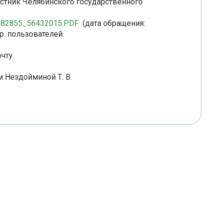
естник Челябинского государственного
25382855_56432015.PDF
(дата обращения:
р. пользователей.
чту.
 Нездойминой Т. В.