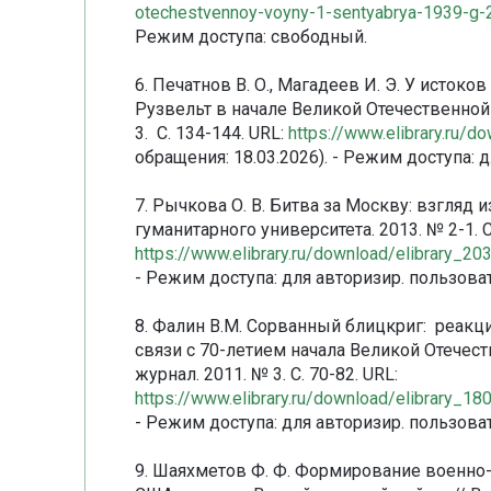
otechestvennoy-voyny-1-sentyabrya-1939-g-
Режим доступа: свободный.
6. Печатнов В. О., Магадеев И. Э. У истоко
Рузвельт в начале Великой Отечественно
3. С. 134-144. URL:
https://www.elibrary.ru/
обращения: 18.03.2026). - Режим доступа: 
7. Рычкова О. В. Битва за Москву: взгляд 
гуманитарного университета. 2013. № 2-1. С.
https://www.elibrary.ru/download/elibrary_
- Режим доступа: для авторизир. пользова
8. Фалин В.М. Сорванный блицкриг: реакц
связи с 70-летием начала Великой Отечес
журнал. 2011. № 3. С. 70-82. URL:
https://www.elibrary.ru/download/elibrary_
- Режим доступа: для авторизир. пользова
9. Шаяхметов Ф. Ф. Формирование военно