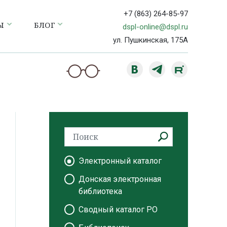
+7 (863) 264-85-97
Ы
БЛОГ
dspl-online@dspl.ru
ул. Пушкинская, 175А
Электронный каталог
Донская электронная
библиотека
Сводный каталог РО