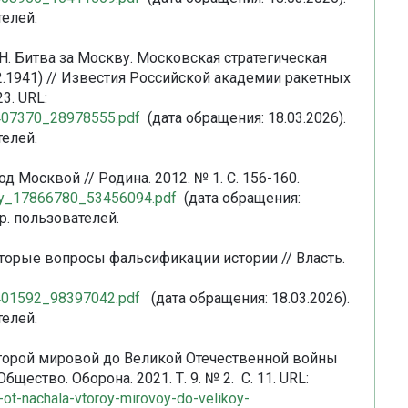
телей.
. Н. Битва за Москву. Московская стратегическая
2.1941) // Известия Российской академии ракетных
3. URL:
47407370_28978555.pdf
(дата обращения: 18.03.2026).
телей.
д Москвой // Родина. 2012. № 1. С. 156-160.
rary_17866780_53456094.pdf
(дата обращения:
р. пользователей.
оторые вопросы фальсификации истории // Власть.
57401592_98397042.pdf
(дата обращения: 18.03.2026).
телей.
 Второй мировой до Великой Отечественной войны
бщество. Оборона. 2021. Т. 9. № 2. С. 11. URL:
r-ot-nachala-vtoroy-mirovoy-do-velikoy-