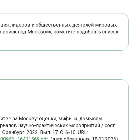
акция лидеров и общественных деятелей мировых
 войск под Москвой», помогите подобрать список
 битве за Москву: оценки, мифы и домыслы
риалов научно-практических мероприятий / сост.:
 Оренбург. 2022. Вып. 17. С. 6-10. URL:
50408966_16411569.pdf
(дата обращения: 18.03.2026).