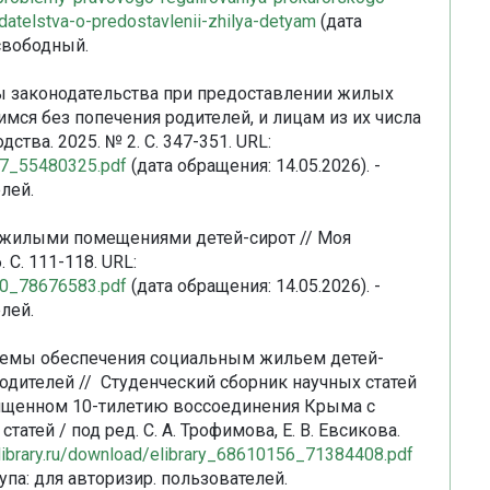
atelstva-o-predostavlenii-zhilya-detyam
(дата
 свободный.
емы законодательства при предоставлении жилых
мся без попечения родителей, и лицам из их числа
ства. 2025. № 2. С. 347-351. URL:
127_55480325.pdf
(дата обращения: 14.05.2026). -
лей.
 жилыми помещениями детей-сирот // Моя
 С. 111-118. URL:
470_78676583.pdf
(дата обращения: 14.05.2026). -
лей.
облемы обеспечения социальным жильем детей-
родителей // Студенческий сборник научных статей
вященном 10-тилетию воссоединения Крыма с
атей / под ред. С. А. Трофимова, Е. В. Евсикова.
elibrary.ru/download/elibrary_68610156_71384408.pdf
упа: для авторизир. пользователей.