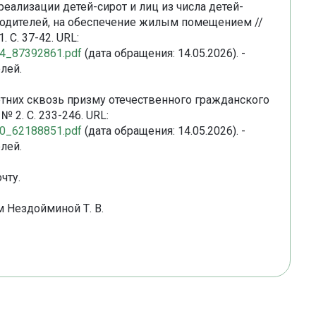
 реализации детей-сирот и лиц из числа детей-
 родителей, на обеспечение жилым помещением //
 С. 37-42. URL:
654_87392861.pdf
(дата обращения: 14.05.2026). -
лей.
етних сквозь призму отечественного гражданского
 2. С. 233-246. URL:
700_62188851.pdf
(дата обращения: 14.05.2026). -
лей.
чту.
 Нездойминой Т. В.