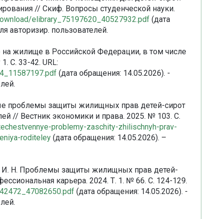
рования // Скиф. Вопросы студенческой науки.
u/download/elibrary_75197620_40527932.pdf
(дата
для авторизир. пользователей.
о на жилище в Российской Федерации, в том числе
1. С. 33-42. URL:
674_11587197.pdf
(дата обращения: 14.05.2026). -
лей.
енные проблемы защиты жилищных прав детей-сирот
ей // Вестник экономики и права. 2025. № 103. С.
/otechestvennye-problemy-zaschity-zhilischnyh-prav-
eniya-roditeley
(дата обращения: 14.05.2026). –
бов И. Н. Проблемы защиты жилищных прав детей-
ссиональная карьера. 2024. Т. 1. № 66. С. 124-129.
75142472_47082650.pdf
(дата обращения: 14.05.2026). -
лей.