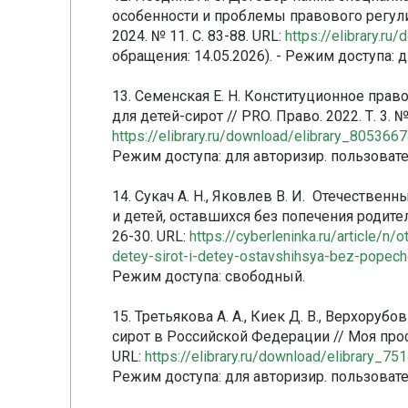
особенности и проблемы правового регули
2024. № 11. С. 83-88. URL:
https://elibrary.r
обращения: 14.05.2026). - Режим доступа: 
13. Семенская Е. Н. Конституционное прав
для детей-сирот // PRO. Право. 2022. Т. 3. № 
https://elibrary.ru/download/elibrary_80536
Режим доступа: для авторизир. пользовате
14. Сукач А. Н., Яковлев В. И. Отечеств
и детей, оставшихся без попечения родител
26-30. URL:
https://cyberleninka.ru/article/n
detey-sirot-i-detey-ostavshihsya-bez-popech
Режим доступа: свободный.
15. Третьякова А. А., Киек Д. В., Верхору
сирот в Российской Федерации // Моя профе
URL:
https://elibrary.ru/download/elibrary_
Режим доступа: для авторизир. пользовате