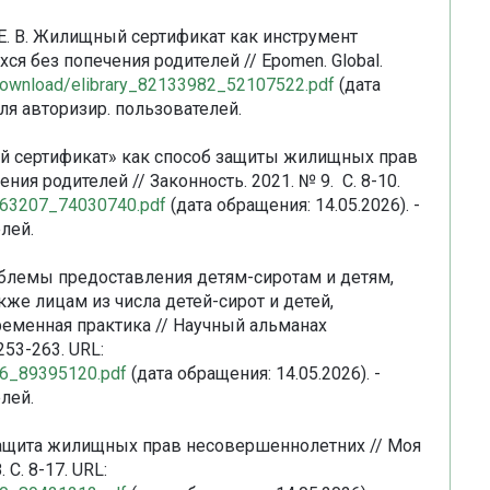
ва Е. В. Жилищный сертификат как инструмент
ся без попечения родителей // Epomen. Global.
u/download/elibrary_82133982_52107522.pdf
(дата
для авторизир. пользователей.
ный сертификат» как способ защиты жилищных прав
ния родителей // Законность. 2021. № 9. С. 8-10.
46563207_74030740.pdf
(дата обращения: 14.05.2026). -
лей.
роблемы предоставления детям-сиротам и детям,
кже лицам из числа детей-сирот и детей,
ременная практика // Научный альманах
253-263. URL:
646_89395120.pdf
(дата обращения: 14.05.2026). -
лей.
я защита жилищных прав несовершеннолетних // Моя
 С. 8-17. URL: