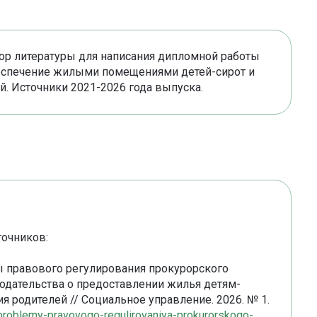
ор литературы для написания дипломной работы
беспечение жилыми помещениями детей-сирот и
й. Источники 2021-2026 года выпуска.
точников:
емы правового регулирования прокурорского
одательства о предоставлении жилья детям-
я родителей // Социальное управление. 2026. № 1.
n/problemy-pravovogo-regulirovaniya-prokurorskogo-