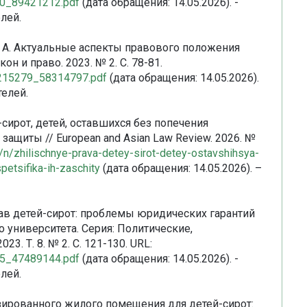
060_89421212.pdf
(дата обращения: 14.05.2026). -
лей.
 Л. А. Актуальные аспекты правового положения
н и право. 2023. № 2. С. 78-81.
50215279_58314797.pdf
(дата обращения: 14.05.2026).
телей.
сирот, детей, оставшихся без попечения
 защиты // European and Asian Law Review. 2026. №
le/n/zhilischnye-prava-detey-sirot-detey-ostavshihsya-
spetsifika-ih-zaschity
(дата обращения: 14.05.2026). –
рав детей-сирот: проблемы юридических гарантий
 университета. Серия: Политические,
3. Т. 8. № 2. С. 121-130. URL:
675_47489144.pdf
(дата обращения: 14.05.2026). -
лей.
изированного жилого помещения для детей-сирот: