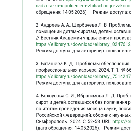
nadzora-za-ispolneniem-zhilischnogo-zakonod
обращения: 14.05.2026). – Режим доступа:
2. Андреев А. А., Щербачева Л. В. Пробл
помещений детям-сиротам, детям, оставши
// Вестник Академии управления и производ
https://elibrary.ru/download/elibrary_82476
Режим доступа: для авторизир. пользовате
3. Баташева К. Д. Проблемы обеспечения
профессиональная карьера. 2024. Т. 1. № 66.
https://elibrary.ru/download/elibrary_75142
Режим доступа: для авторизир. пользовате
4. Белоусова С. И., Ибрагимова Л. Д. Пр
сирот и детей, оставшихся без попечения 
по итогам проведения месяца науки, пос
Российской Федерацией: сборник научных ст
Симферополь. 2024. С. 52-58. URL:
https://
(дата обращения: 14.05.2026). - Режим дост