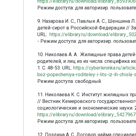
https://elibrary.ru/download/elibrary_85939
Режим доступа: для авторизир. пользовате
9. Назарова И. С., Павлык А. С., Шеншина
детей-сирот в Российской Федерации // Зако
URL:
https://elibrary.ru/download/elibrary_
- Режим доступа: для авторизир. пользова
10. Николаев А. А. Жилищные права детей-
родителей, и лиц из их числа: специфика их
1. С. 48-53. URL:
https://cyberleninka.ru/artic
bez-popecheniya-roditeley-i-lits-iz-ih-chisla-
Режим доступа: свободный.
11. Николаева К. С. Институт жилищных п
// Вестник Кемеровского государственного
социологические и экономические науки. 202
https://elibrary.ru/download/elibrary_54279
Режим доступа: для авторизир. пользовате
12. Поздина А. С. Договор найма специал