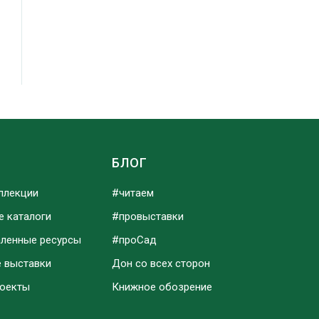
Ы
БЛОГ
ллекции
#читаем
е каталоги
#провыставки
аленные ресурсы
#проСад
е выставки
Дон со всех сторон
роекты
Книжное обозрение