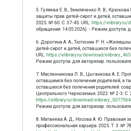
5. Гуляева Е. В., Земляченко Я. В., Крюко
защиты прав детей-сирот и детей, оставших
2025. № 60. С. 37-45. URL:
https://elibrary.r
обращения: 14.05.2026). - Режим доступа: 
6. Дорогина А. А., Тютюник Р. Н. «Жилищ
детей-сирот и детей, оставшихся без попече
URL:
https://elibrary.ru/download/elibrary_
Режим доступа: для авторизир. пользовате
7. Масленникова Л. В., Цыганкова А. Е. П
оставшимся без попечения родителей, а та
оставшихся без попечения родителей: сов
Центрального Черноземья. 2022. № 2-3. С. 
https://elibrary.ru/download/elibrary_50775
Режим доступа: для авторизир. пользовате
8. Матвеева А. Д., Носова А. Ю. Правова
профессиональная карьера. 2025. Т. 3. № 78.