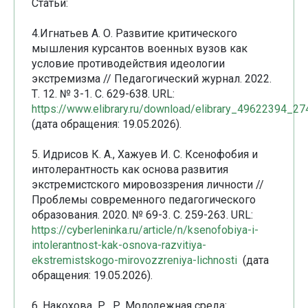
Статьи:
4.Игнатьев А. О. Развитие критического
мышления курсантов военных вузов как
условие противодействия идеологии
экстремизма // Педагогический журнал. 2022.
Т. 12. № 3-1. С. 629-638. URL:
https://www.elibrary.ru/download/elibrary_49622394_2
(дата обращения: 19.05.2026).
5. Идрисов К. А., Хажуев И. С. Ксенофобия и
интолерантность как основа развития
экстремистского мировоззрения личности //
Проблемы современного педагогического
образования. 2020. № 69-3. С. 259-263. URL:
https://cyberleninka.ru/article/n/ksenofobiya-i-
intolerantnost-kak-osnova-razvitiya-
ekstremistskogo-mirovozzreniya-lichnosti
(дата
обращения: 19.05.2026).
6. Накохова Р. Р. Молодежная среда: