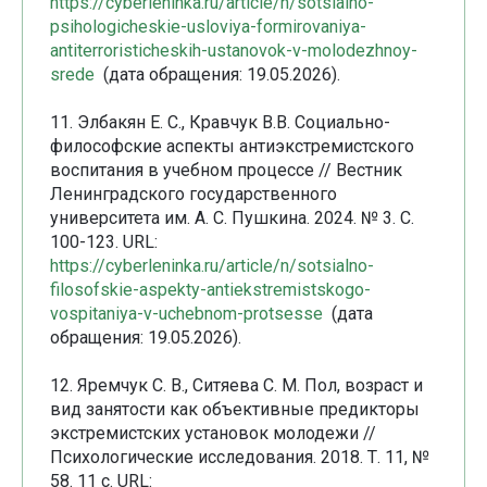
https://cyberleninka.ru/article/n/sotsialno-
psihologicheskie-usloviya-formirovaniya-
antiterroristicheskih-ustanovok-v-molodezhnoy-
srede
(дата обращения: 19.05.2026).
11. Элбакян Е. С., Кравчук В.В. Социально-
философские аспекты антиэкстремистского
воспитания в учебном процессе // Вестник
Ленинградского государственного
университета им. А. С. Пушкина. 2024. № 3. С.
100-123. URL:
https://cyberleninka.ru/article/n/sotsialno-
filosofskie-aspekty-antiekstremistskogo-
vospitaniya-v-uchebnom-protsesse
(дата
обращения: 19.05.2026).
12. Яремчук С. В., Ситяева С. М. Пол, возраст и
вид занятости как объективные предикторы
экстремистских установок молодежи //
Психологические исследования. 2018. Т. 11, №
58. 11 с. URL: