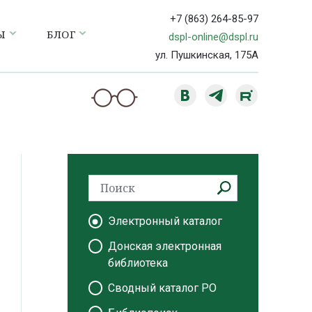
+7 (863) 264-85-97
Ы
БЛОГ
dspl-online@dspl.ru
ул. Пушкинская, 175А
Электронный каталог
Донская электронная
библиотека
Сводный каталог РО