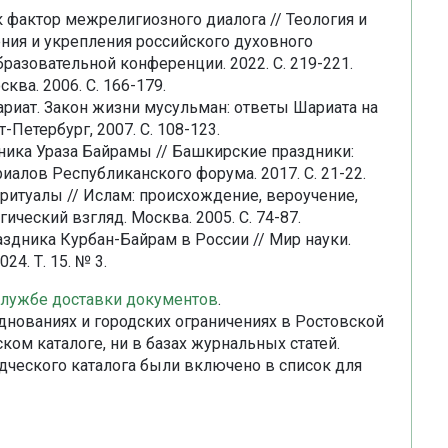
к фактор межрелигиозного диалога // Теология и
ения и укрепления российского духовного
азовательной конференции. 2022. С. 219-221.
ква. 2006. С. 166-179.
ариат. Закон жизни мусульман: ответы Шариата на
Петербург, 2007. С. 108-123.
ника Ураза Байрамы // Башкирские праздники:
иалов Республиканского форума. 2017. С. 21-22.
 ритуалы // Ислам: происхождение, вероучение,
ческий взгляд. Москва. 2005. С. 74-87.
аздника Курбан-Байрам в России // Мир науки.
24. Т. 15. № 3.
службе доставки документов
.
днованиях и городских ограничениях в Ростовской
ком каталоге, ни в базах журнальных статей.
дческого каталога были включено в список для