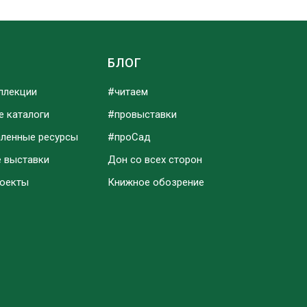
Ы
БЛОГ
ллекции
#читаем
е каталоги
#провыставки
аленные ресурсы
#проСад
е выставки
Дон со всех сторон
роекты
Книжное обозрение