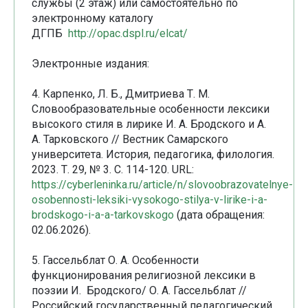
службы (2 этаж) или самостоятельно по
электронному каталогу
ДГПБ
http://opac.dspl.ru/elcat/
Электронные издания:
4. Карпенко, Л. Б., Дмитриева Т. М.
Словообразовательные особенности лексики
высокого стиля в лирике И. А. Бродского и А.
А. Тарковского // Вестник Самарского
университета. История, педагогика, филология.
2023. Т. 29, № 3. С. 114-120. URL:
https://cyberleninka.ru/article/n/slovoobrazovatelnye-
osobennosti-leksiki-vysokogo-stilya-v-lirike-i-a-
brodskogo-i-a-a-tarkovskogo
(дата обращения:
02.06.2026).
5. Гассельблат О. А. Особенности
функционирования религиозной лексики в
поэзии И. Бродского/ О. А. Гассельблат //
Российский государственный педагогический