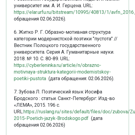
университет им. А. И. Герцена. URL:
https://elar.urfu.ru/bitstream/10995/40813/1/avfn_2016
обращения 02.06.2026).
6. Житко Р. Г. Образно-мотивная структура
категории модернистской поэтики "пустота" //
Вестник Полоцкого государственного
университета. Серия А. Гуманитарные науки.
2018. № 10. С. 80-89. URL:
https://cyberleninka.ru/article/n/obrazno-
motivnaya-struktura-kategorii-modernistskoy-
poetiki-pustota
(дата обращения: 02.06.2026).
7. Зубова Л. Поэтический язык Иосифа
Бродского : статьи. Санкт-Петербург: Изд-во
«ЛЕМА», 2015. 196 с.
URL:
https://ruslang.ru/sites/default/files/doc/zubova/Z
2015-Poetich-jazyk-Brodskogo.pdf
(дата
обращения 02.06.2026)