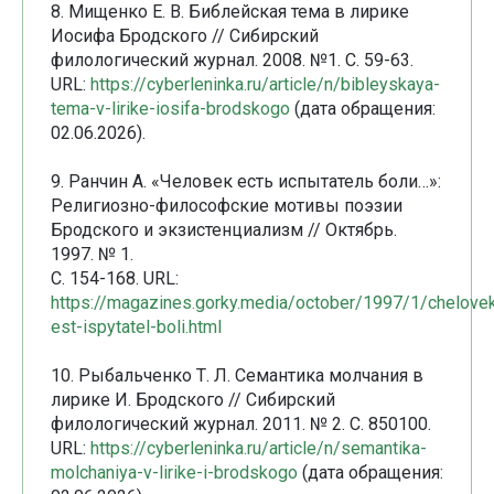
8. Мищенко Е. В. Библейская тема в лирике
Иосифа Бродского // Сибирский
филологический журнал. 2008. №1. С. 59-63.
URL:
https://cyberleninka.ru/article/n/bibleyskaya-
tema-v-lirike-iosifa-brodskogo
(дата обращения:
02.06.2026).
9. Ранчин А. «Человек есть испытатель боли…»:
Религиозно-философские мотивы поэзии
Бродского и экзистенциализм // Октябрь.
1997. № 1.
С. 154-168. URL:
https://magazines.gorky.media/october/1997/1/chelove
est-ispytatel-boli.html
10. Рыбальченко Т. Л. Семантика молчания в
лирике И. Бродского // Сибирский
филологический журнал. 2011. № 2. С. 850100.
URL:
https://cyberleninka.ru/article/n/semantika-
molchaniya-v-lirike-i-brodskogo
(дата обращения: