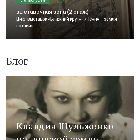
29 августа
выставочная зона (2 этаж)
Цикл выставок «Ближний круг» - «Чечня – земля
нохчий»
Блог
Клавдия Шульженко
на донской земле