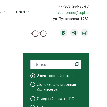
+7 (863) 264-85-97
Ы
БЛОГ
dspl-online@dspl.ru
ул. Пушкинская, 175А
Электронный каталог
Донская электронная
библиотека
Сводный каталог РО