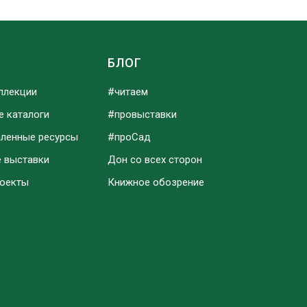
Ы
БЛОГ
ллекции
#читаем
е каталоги
#провыставки
аленные ресурсы
#проСад
е выставки
Дон со всех сторон
роекты
Книжное обозрение