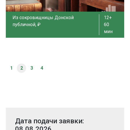
Из сокровищницы Донской
12+
публичной, ₽
60
мин
1
2
3
4
Дата подачи заявки:
08.08.2026