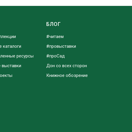
Ы
БЛОГ
ллекции
#читаем
е каталоги
#провыставки
аленные ресурсы
#проСад
е выставки
Дон со всех сторон
роекты
Книжное обозрение