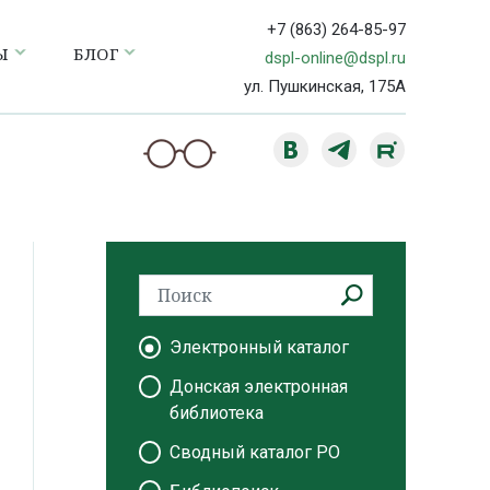
+7 (863) 264-85-97
Ы
БЛОГ
dspl-online@dspl.ru
ул. Пушкинская, 175А
Электронный каталог
Донская электронная
библиотека
Сводный каталог РО