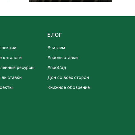
Ы
БЛОГ
ллекции
#читаем
е каталоги
#провыставки
аленные ресурсы
#проСад
е выставки
Дон со всех сторон
роекты
Книжное обозрение