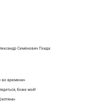
Александр Семёнович Пхида
е во времени»
глядеться, боже мой!
Шилтяна»