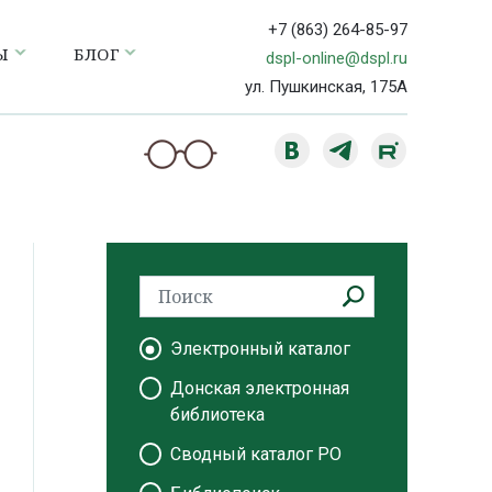
+7 (863) 264-85-97
Ы
БЛОГ
dspl-online@dspl.ru
ул. Пушкинская, 175А
Электронный каталог
Донская электронная
библиотека
Сводный каталог РО