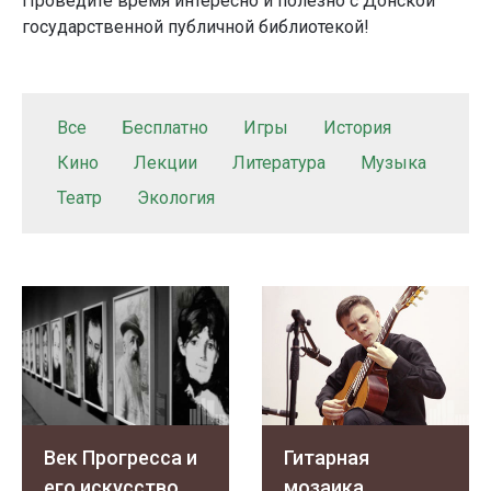
Проведите время интересно и полезно с Донской
государственной публичной библиотекой!
Все
Бесплатно
Игры
История
Кино
Лекции
Литература
Музыка
Театр
Экология
Век Прогресса и
Гитарная
его искусство
мозаика