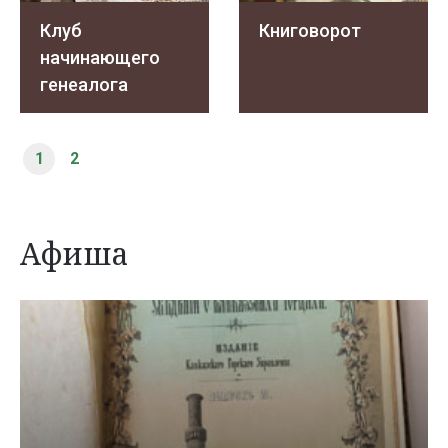
Клуб
Книговорот
начинающего
генеалога
1
2
Афиша