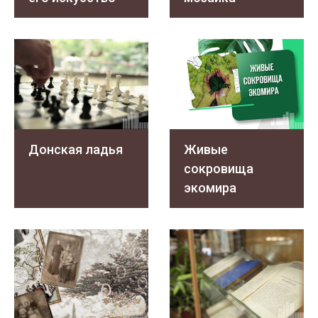
Донская ладья
Живые
сокровища
экомира