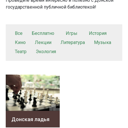
Проведите время интересно и полезно с Донской
государственной публичной библиотекой!
Все
Бесплатно
Игры
История
Кино
Лекции
Литература
Музыка
Театр
Экология
Донская ладья