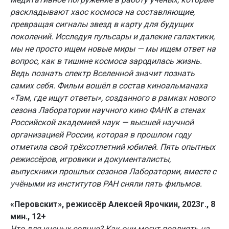
раскладывают хаос космоса на составляющие,
превращая сигналы звезд в карту для будущих
поколений. Исследуя пульсары и далекие галактики,
мы не просто ищем новые миры — мы ищем ответ на
вопрос, как в тишине космоса зародилась жизнь.
Ведь познать спектр Вселенной значит познать
самих себя. Фильм вошёл в состав киноальманаха
«Там, где ищут ответы», созданного в рамках нового
сезона Лаборатории научного кино ФАНК в стенах
Российской академией наук — высшей научной
организацией России, которая в прошлом году
отметила свой трёхсотлетний юбилей. Пять опытных
режиссёров, игровики и документалисты,
выпускники прошлых сезонов Лаборатории, вместе с
учёными из институтов РАН сняли пять фильмов.
«Перовскит», режиссёр Алексей Ярочкин, 2023г., 8
мин., 12+
Что для ученых солнце? Как они могут повлиять на