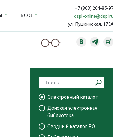
+7 (863) 264-85-97
Ы
БЛОГ
dspl-online@dspl.ru
ул. Пушкинская, 175А
Электронный каталог
Донская электронная
библиотека
Сводный каталог РО