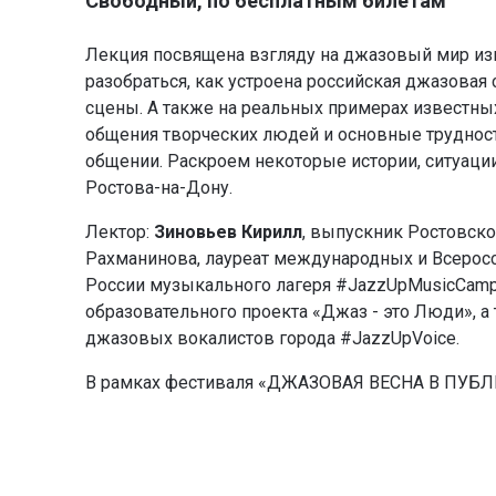
Свободный, по бесплатным билетам
Лекция посвящена взгляду на джазовый мир изн
разобраться, как устроена российская джазовая
сцены. А также на реальных примерах известн
общения творческих людей и основные труднос
общении. Раскроем некоторые истории, ситуации
Ростова-на-Дону.
Лектор:
Зиновьев Кирилл
, выпускник Ростовско
Рахманинова, лауреат международных и Всеросс
России музыкального лагеря #JazzUpMusicCam
образовательного проекта «Джаз - это Люди», 
джазовых вокалистов города #JazzUpVoice.
В рамках фестиваля «ДЖАЗОВАЯ ВЕСНА В ПУБЛИЧК