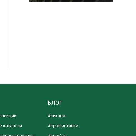
Ы
БЛОГ
ллекции
#читаем
е каталоги
#провыставки
аленные ресурсы
#проСад