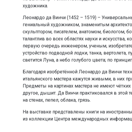
художника.
Леонардо да Винчи (1452 – 1519) – Универсаль
гениальный художником, знаменитым архитекто
скульптором, писателем, анатомом, биологом, б
талантлив во всех областях науки и искусства, 
первую очередь инженером, ученым, изобретате
устройство подводной лодки, танка, вертолета, 
светится Луна, а небо голубого цвета; по принц
Благодаря изобретённой Леонардо да Винчи тех
итальянского мастера кажутся живыми, в них при
Предметы на картинах мастера не имеют чётких г
другое, дышит. Да Винчи практиковался в этой 
на стенах, пепел, облака, грязь.
На выставке представлены книги на иностранны
из коллекции Центра международных информац