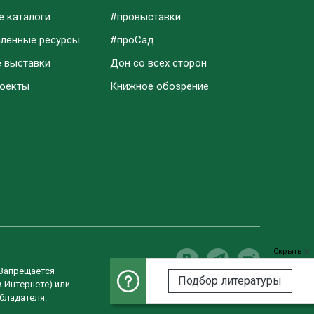
е каталоги
#провыставки
аленные ресурсы
#проСад
е выставки
Дон со всех сторон
роекты
Книжное обозрение
Скрыть
 Запрещается
Подбор литературы
в Интернете) или
Разработка сайта
бладателя.
Студия «ВебРост»