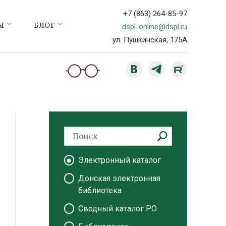
+7 (863) 264-85-97
Ы
БЛОГ
dspl-online@dspl.ru
ул. Пушкинская, 175А
Электронный каталог
Донская электронная
библиотека
Сводный каталог РО