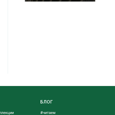
Ы
БЛОГ
ллекции
#читаем