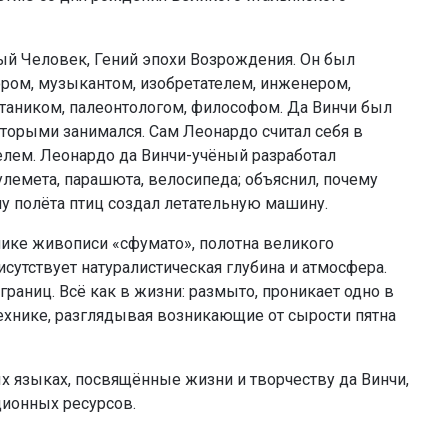
ный Человек, Гений эпохи Возрождения. Он был
ром, музыкантом, изобретателем, инженером,
отаником, палеонтологом, философом. Да Винчи был
которыми занимался. Сам Леонардо считал себя в
лем. Леонардо да Винчи-учёный разработал
пулемета, парашюта, велосипеда; объяснил, почему
ипу полёта птиц создал летательную машину.
нике живописи «сфумато», полотна великого
сутствует натуралистическая глубина и атмосфера.
раниц. Всё как в жизни: размыто, проникает одно в
технике, разглядывая возникающие от сырости пятна
х языках, посвящённые жизни и творчеству да Винчи,
ионных ресурсов.