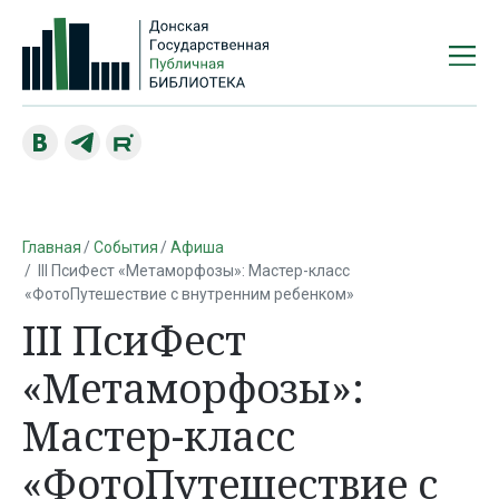
Главная
События
Афиша
III ПсиФест «Метаморфозы»: Мастер-класс
«ФотоПутешествие с внутренним ребенком»
III ПсиФест
«Метаморфозы»:
Мастер-класс
«ФотоПутешествие с