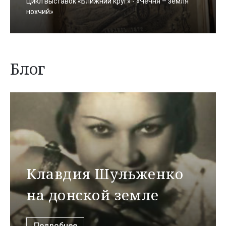
Цикл выставок «Ближний круг» - «Чечня – земля
нохчий»
Блог
Клавдия Шульженко
на донской земле
Подробнее