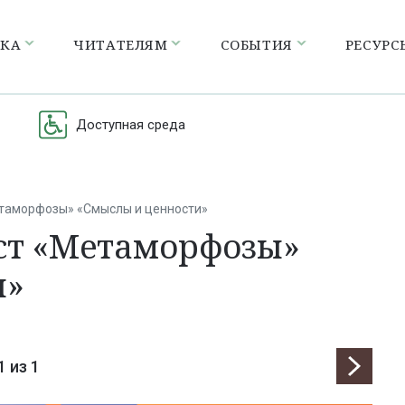
ЕКА
ЧИТАТЕЛЯМ
СОБЫТИЯ
РЕСУРС
Доступная среда
Метаморфозы» «Смыслы и ценности»
ест «Метаморфозы»
и»
1
из 1