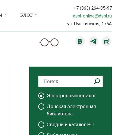
+7 (863) 264-85-97
Ы
БЛОГ
dspl-online@dspl.ru
ул. Пушкинская, 175А
Электронный каталог
Донская электронная
библиотека
Сводный каталог РО