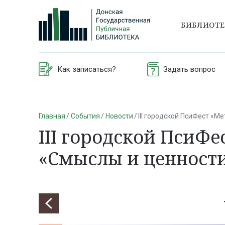
БИБЛИОТ
Как записаться?
Задать вопрос
Главная
События
Новости
III городской ПсиФест «
III городской ПсиФ
«Смыслы и ценност