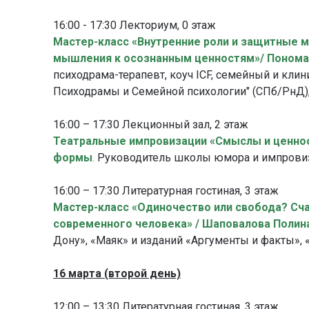
16:00 - 17:30 Лекториум, 0 этаж
Мастер-класс «Внутренние роли и защитные 
мышления к осознанным ценностям»/ Понома
психодрама-терапевт, коуч ICF, семейный и клин
Психодрамы и Семейной психологии" (СПб/РнД)
16:00 – 17:30 Лекционный зал, 2 этаж
Театральные импровизации «Смыслы и ценнос
формы
.
Руководитель школы юмора и импров
16:00 – 17:30 Литературная гостиная, 3 этаж
Мастер-класс «Одиночество или свобода? Сч
современного человека» / Шаповалова Полин
Дону», «Маяк» и изданий «Аргументы и факты»,
16 марта (второй день)
12:00 – 13:30 Литературная гостиная, 3 этаж