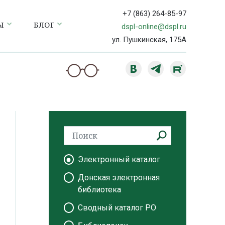
+7 (863) 264-85-97
Ы
БЛОГ
dspl-online@dspl.ru
ул. Пушкинская, 175А
Электронный каталог
Донская электронная
библиотека
Сводный каталог РО