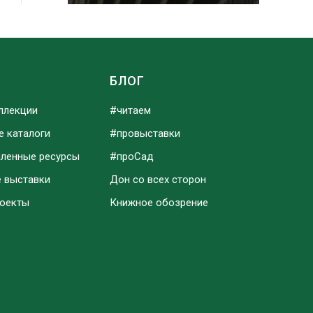
Ы
БЛОГ
ллекции
#читаем
е каталоги
#провыставки
аленные ресурсы
#проСад
е выставки
Дон со всех сторон
роекты
Книжное обозрение