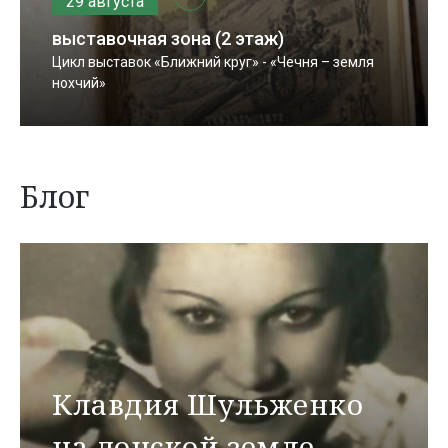
29 августа
выставочная зона (2 этаж)
Цикл выставок «Ближний круг» - «Чечня – земля
нохчий»
Блог
Клавдия Шульженко
на донской земле