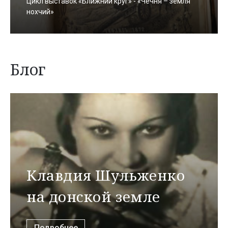
Цикл выставок «Ближний круг» - «Чечня – земля
нохчий»
Блог
Клавдия Шульженко
на донской земле
Подробнее