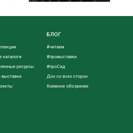
Ы
БЛОГ
ллекции
#читаем
е каталоги
#провыставки
аленные ресурсы
#проСад
е выставки
Дон со всех сторон
роекты
Книжное обозрение