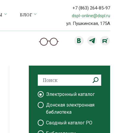
+7 (863) 264-85-97
Ы
БЛОГ
dspl-online@dspl.ru
ул. Пушкинская, 175А
Электронный каталог
Донская электронная
библиотека
Сводный каталог РО